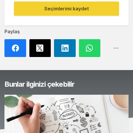
Seçimlerimi kaydet
Paylaş
Bunlar ilginizi çekebilir