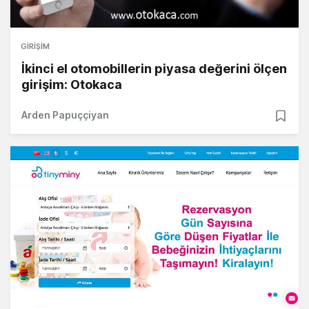
GIRIŞIM
İkinci el otomobillerin piyasa değerini ölçen
girişim: Otokaca
Arden Papuççiyan