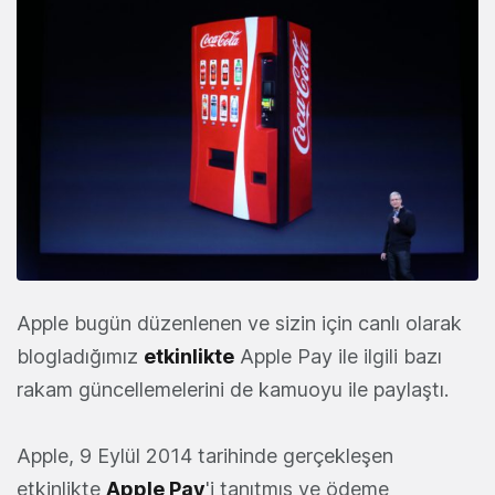
Apple bugün düzenlenen ve sizin için canlı olarak
blogladığımız
etkinlikte
Apple Pay ile ilgili bazı
rakam güncellemelerini de kamuoyu ile paylaştı.
Apple, 9 Eylül 2014 tarihinde gerçekleşen
etkinlikte
Apple Pay
'i tanıtmış ve ödeme