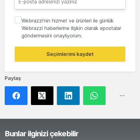
Webrazzi'nin hizmet ve ürünleri ile günlük
Webrazzi haberlerine ilişkin olarak epostalar
göndermesini onaylıyorum.
Seçimlerimi kaydet
Paylaş
Bunlar ilginizi çekebilir