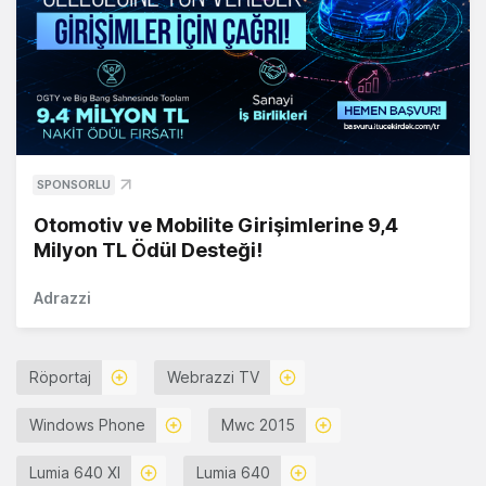
SPONSORLU
Otomotiv ve Mobilite Girişimlerine 9,4
Milyon TL Ödül Desteği!
Adrazzi
Röportaj
Webrazzi TV
Windows Phone
Mwc 2015
Lumia 640 Xl
Lumia 640