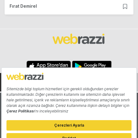
Fırat Demirel
Hakkında
Yazarlar
Katkıda Bulun
Reklam
Girişiminizi Tanıtın
İletişim