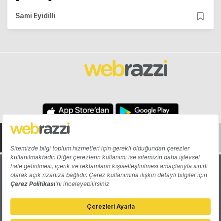
Sami Eyidilli
Hakkında
Yazarlar
Katkıda Bulun
Reklam