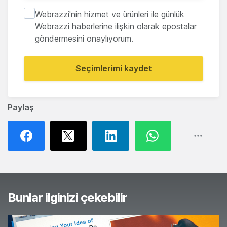
Webrazzi'nin hizmet ve ürünleri ile günlük
Webrazzi haberlerine ilişkin olarak epostalar
göndermesini onaylıyorum.
Seçimlerimi kaydet
Paylaş
Bunlar ilginizi çekebilir