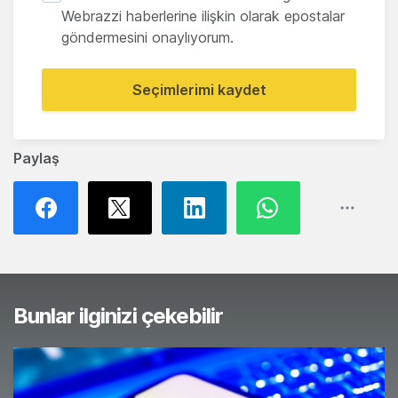
Webrazzi haberlerine ilişkin olarak epostalar
göndermesini onaylıyorum.
Seçimlerimi kaydet
Paylaş
Bunlar ilginizi çekebilir