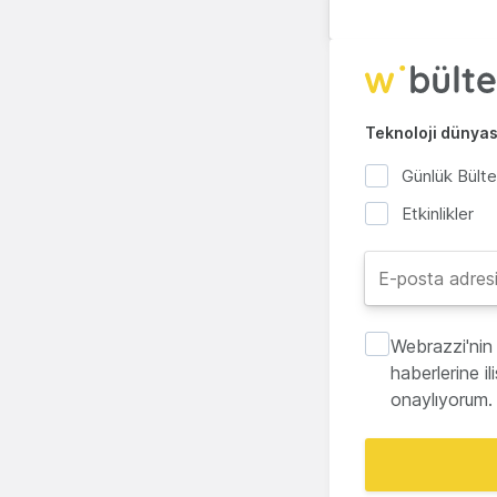
Teknoloji dünyası
Günlük Bült
Etkinlikler
Webrazzi'nin 
haberlerine i
onaylıyorum.