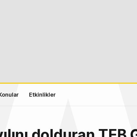
Konular
Etkinlikler
 yılını dolduran TEB 