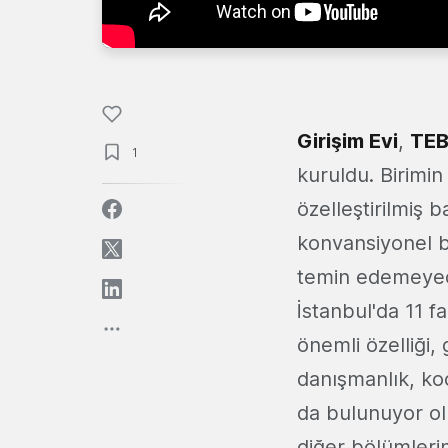
Girişim Evi
,
TEB
1
kuruldu. Birim
özelleştirilmiş 
konvansiyonel ba
temin edemeyecek
İstanbul'da 11 f
önemli özelliği,
danışmanlık, koçl
da bulunuyor olm
diğer bölümleri