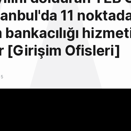
stanbul'da 11 noktad
m bankacılığı hizmet
r [Girişim Ofisleri]
15