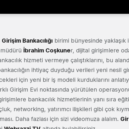
 Girişim Bankacılığı
birimi bünyesinde yaklaşık i
in müdürü
İbrahim Coşkune
r, dijital girişimlere 
bankacılık hizmeti vermeye çalıştıklarını, bu alan
nkacılığın ihtiyaç duyduğu verileri yeni nesil gi
leri için yeni bir iş modeli kurduklarını anlatı
arklı Girişim Evi noktasında yürütülen operasyon
 girişimlere bankacılık hizmetlerinin yanı sıra eği
uk, networking, yatırımcı ilişkileri gibi çok kıym
ası. Daha fazlası için sizi videomuza alalım.
Gir
ni
Webrazzi TV
altında bulabilirsiniz.