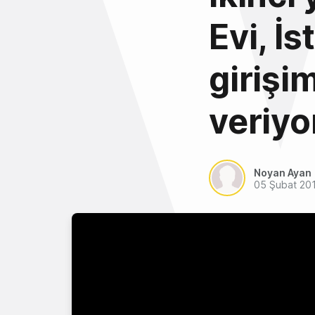
Evi, İ
girişi
veriyo
Noyan Ayan
05 Şubat 20