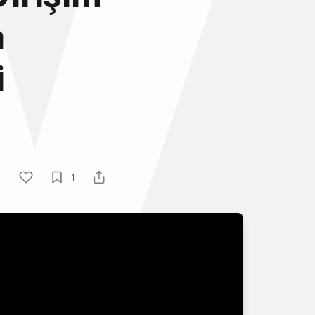
a
i
1