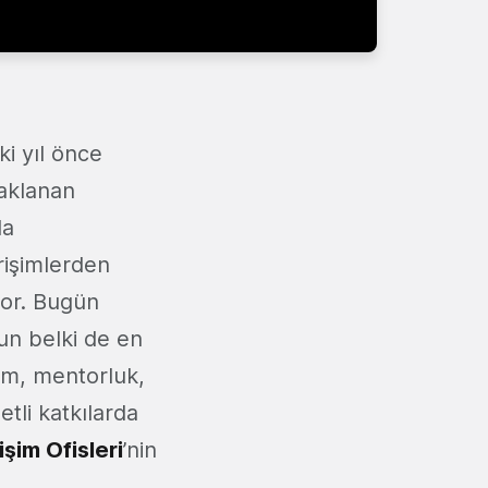
ki yıl önce
odaklanan
da
rişimlerden
yor. Bugün
un belki de en
tim, mentorluk,
etli katkılarda
işim Ofisleri
’nin