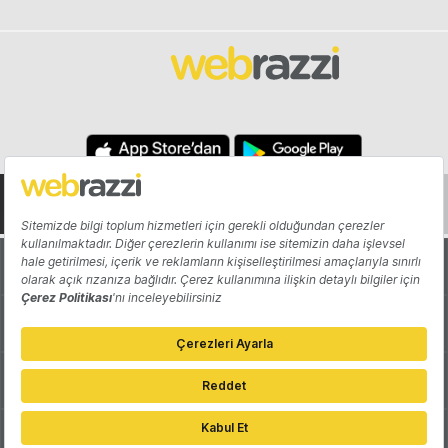
Hakkında
Yazarlar
Katkıda Bulun
Reklam
Girişiminizi Tanıtın
İletişim
Çerez Tercihleri
Gizlilik Politikası