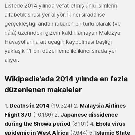
Listede 2014 yılında vefat etmiş ünlü isimlerin
alfabetik sırası yer alıyor. İkinci sırada ise
gerçekleştiği andan itibaren bir türlü olarak (ve
hâlâ) üzerindeki gizem kaldırılamayan Malezya
Havayollarına ait uçağın kaybolması başlığı
yaklaşık 11 bin düzenleme ile ikinci sırada yer
alıyor.
Wikipedia'ada 2014 yılında en fazla
düzenlenen makaleler
1.
Deaths in 2014
(19.324) 2.
Malaysia Airlines
Flight 370
(10.166) 2.
Japanese dissidence
during the Shōwa period
(8.101) 4.
Ebola virus
epidemic in West Africa
(7.644) 5.
Islamic State