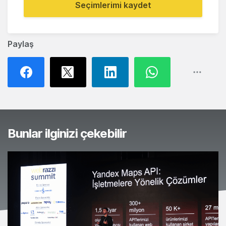
Seçimlerimi kaydet
Paylaş
Bunlar ilginizi çekebilir