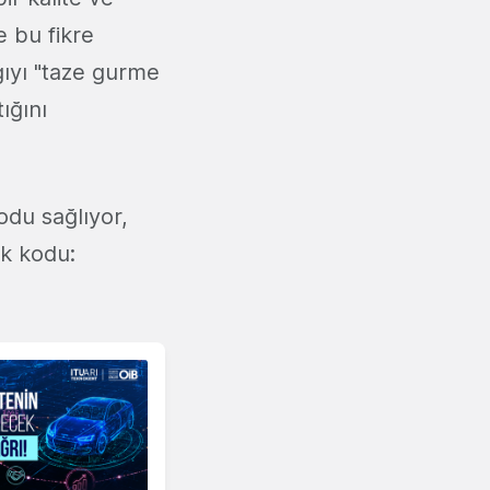
e bu fikre
ıyı "taze gurme
ığını
odu sağlıyor,
ık kodu: