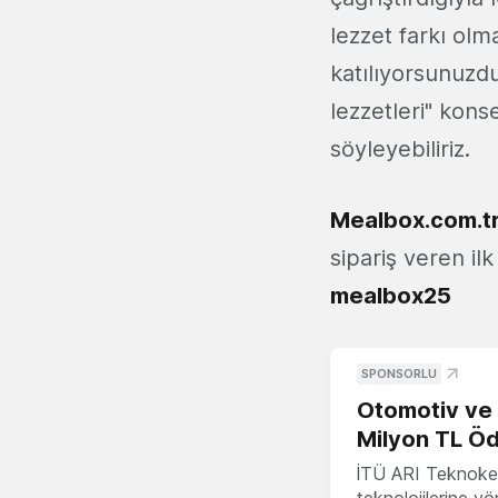
lezzet farkı olm
katılıyorsunuzd
lezzetleri" konse
söyleyebiliriz.
Mealbox.com.t
sipariş veren il
mealbox25
SPONSORLU
Otomotiv ve M
Milyon TL Öd
İTÜ ARI Teknokent