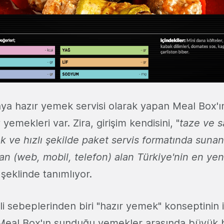
tmaya hazır yemek servisi olarak yapan Meal Box'
yemekleri var. Zira, girişim kendisini, "
taze ve sa
k ve hızlı şekilde paket servis formatında sunan 
an (web, mobil, telefon) alan Türkiye'nin en ye
 şeklinde tanımlıyor.
 sebeplerinden biri "hazır yemek" konseptinin i
a Meal Box'ın sunduğu yemekler arasında büyük bi