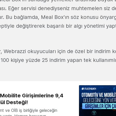
ası. Eğer servisi denediyseniz muhtemelen siz d
ur. Bu bağlamda, Meal Box'ın söz konusu önyarg
ptiyle değiştirerek başarılı bir algı yönetimi yapt
r
, Webrazzi okuyucuları için de özel bir indirim k
k 100 kişiye yüzde 25 indirim yapan tek kullanıml
obilite Girişimlerine 9,4
ül Desteği!
 ve OİB iş birliğiyle geleceğin