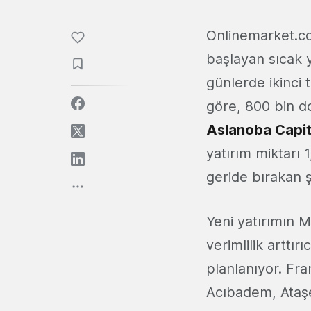
Onlinemarket.co
başlayan sıcak y
günlerde ikinci t
göre, 800 bin do
Aslanoba Capit
yatırım miktarı 1
geride bırakan ş
Yeni yatırımın 
verimlilik arttır
planlanıyor. Fr
Acıbadem, Ataşeh