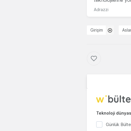
teknolojilerine y
Adrazzi
Girişim
Asla
Teknoloji dünyası
Günlük Bült