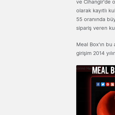
ve Cihangir'de 
olarak kayıtlı k
55 oranında büyü
sipariş veren ku
Meal Box'ın bu a
girişim 2014 yıl