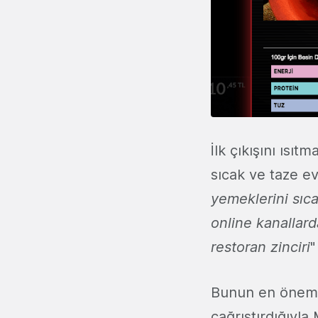
İlk çıkışını ısı
sıcak ve taze ev 
yemeklerini sıca
online kanallard
restoran zinciri
"
Bunun en önemli
çağrıştırdığıyl