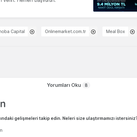
ön verin. Hemen başvurun.
noba Capital
Onlinemarket.com.tr
Meal Box
Yorumları Oku
8
ndaki gelişmeleri takip edin. Neleri size ulaştırmamızı istersiniz
en