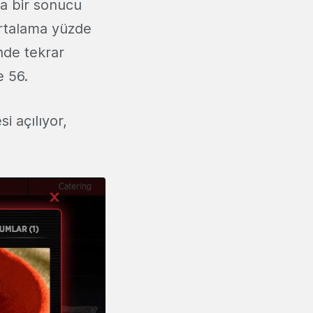
a bir sonucu
 ortalama yüzde
inde tekrar
e 56.
i açılıyor,