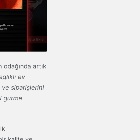
ın odağında artık
ğlıklı ev
ve siparişlerini
ni gurme
lk
r kalite ve