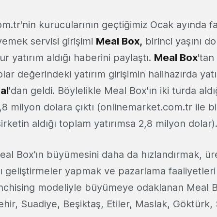
m.tr'nin kurucularının geçtiğimiz Ocak ayında fa
emek servisi girişimi
Meal Box,
birinci yaşını d
ur yatırım aldığı haberini paylaştı.
Meal Box
'tan
lar değerindeki yatırım girişimin halihazırda yatı
al
'dan geldi. Böylelikle Meal Box'ın iki turda ald
,8 milyon dolara çıktı (onlinemarket.com.tr ile bi
irketin aldığı toplam yatırımsa 2,8 milyon dolar)
Meal Box’ın büyümesini daha da hızlandırmak, ü
ıcı geliştirmeler yapmak ve pazarlama faaliyetleri
anchising modeliyle büyümeye odaklanan Meal B
ir, Suadiye, Beşiktaş, Etiler, Maslak, Göktürk, Ş