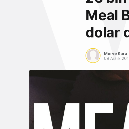
Meal B
dolar 
Merve Kara
09 Aralık 20