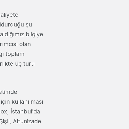
aliyete
oldurduğu şu
 aldığımız bilgiye
rımcısı olan
ığı toplam
rlikte üç turu
.
retimde
 için kullanılması
ox, İstanbul'da
işli, Altunizade