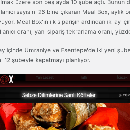
olmak üzere son beş ayda 10 şube açtı. Bunun d
ullanıcı sayısını 26 bine çıkaran Meal Box, aylık
yor. Meal Box'ın ilk siparişin ardından iki ay iç
llanıcı oranı, yani sipariş tekrarlama oranı, yüzd
y içinde Ümraniye ve Esentepe'de iki yeni şubes
ını 12 şubeyle kapatmayı planlıyor.