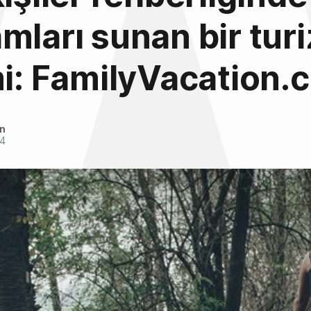
mları sunan bir tur
mi: FamilyVacation.
an
14