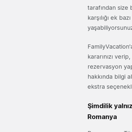
tarafından size 
karşılığı ek baz
yaşabiliyorsunu
FamilyVacation'a
kararınızı veri
rezervasyon yapa
hakkında bilgi a
ekstra seçenekle
Şimdilik yalnız
Romanya