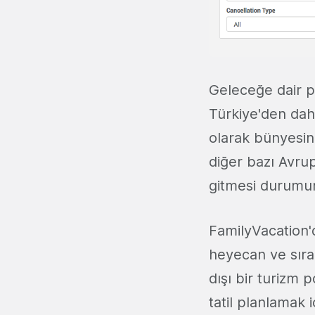
Geleceğe dair p
Türkiye'den daha
olarak bünyesine
diğer bazı Avrup
gitmesi durumund
FamilyVacation'da
heyecan ve sıra 
dışı bir turizm 
tatil planlamak 