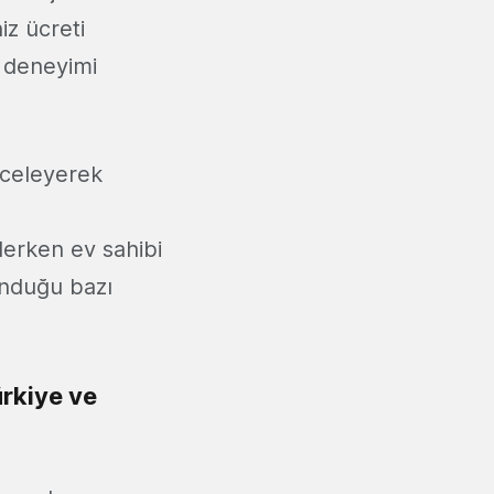
iz ücreti
l deneyimi
inceleyerek
elerken ev sahibi
sunduğu bazı
Türkiye ve