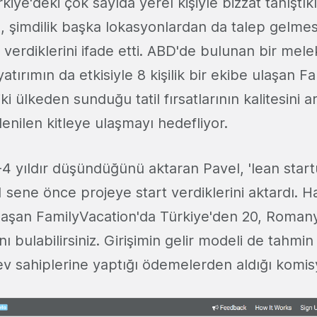
ye'deki çok sayıda yerel kişiyle bizzat tanıştık
 şimdilik başka lokasyonlardan da talep gelm
ık verdiklerini ifade etti. ABD'de bulunan bir mel
yatırımın da etkisiyle 8 kişilik bir ekibe ulaşan F
iki ülkeden sunduğu tatil fırsatlarının kalitesini 
denilen kitleye ulaşmayı hedefliyor.
-4 yıldır düşündüğünü aktaran Pavel, 'lean start
1 sene önce projeye start verdiklerini aktardı. H
 ulaşan FamilyVacation'da Türkiye'den 20, Roman
tını bulabilirsiniz. Girişimin gelir modeli de tahmi
 ev sahiplerine yaptığı ödemelerden aldığı komi