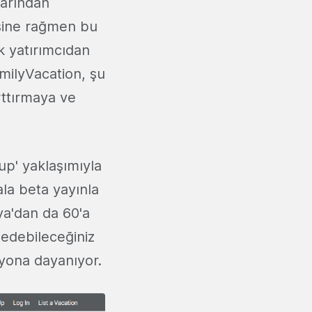
larından
esine rağmen bu
ek yatırımcıdan
amilyVacation, şu
arttırmaya ve
up' yaklaşımıyla
ala beta yayınla
ya'dan da 60'a
n edebileceğiniz
syona dayanıyor.