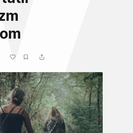
izm
com