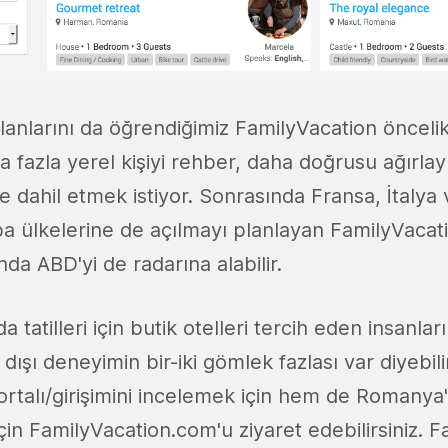
lanlarını da öğrendiğimiz FamilyVacation öncel
 fazla yerel kişiyi rehber, daha doğrusu ağırlay
 dahil etmek istiyor. Sonrasında Fransa, İtalya 
a ülkelerine de açılmayı planlayan FamilyVacation
a ABD'yi de radarına alabilir.
 tatilleri için butik otelleri tercih eden insanlar
dışı deneyimin bir-iki gömlek fazlası var diyebili
portalı/girişimini incelemek için hem de Romanya'd
için FamilyVacation.com'u ziyaret edebilirsiniz. 