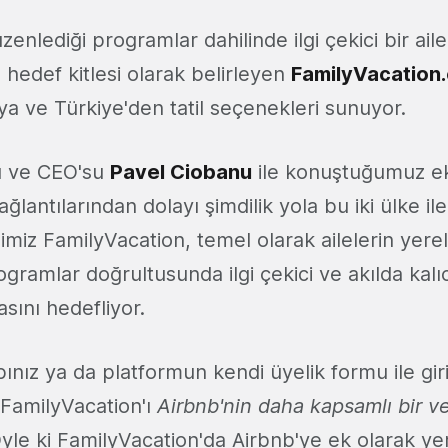
üzenlediği programlar dahilinde ilgi çekici bir ail
ı hedef kitlesi olarak belirleyen
FamilyVacation
a ve Türkiye'den tatil seçenekleri sunuyor.
u ve CEO'su
Pavel Ciobanu
ile konuştuğumuz ek
lantılarından dolayı şimdilik yola bu iki ülke i
ğimiz FamilyVacation, temel olarak ailelerin yere
ramlar doğrultusunda ilgi çekici ve akılda kalıcı 
sını hedefliyor.
nız ya da platformun kendi üyelik formu ile gir
 FamilyVacation'ı
Airbnb'nin daha kapsamlı bir v
 Öyle ki FamilyVacation'da Airbnb'ye ek olarak yer