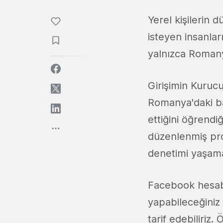
Yerel kişilerin d
isteyen insanlar
yalnızca Romany
Girişimin Kuruc
Romanya'daki bağ
ettiğini öğrendi
düzenlenmiş prog
denetimi yaşama
Facebook hesabı
yapabileceğiniz
tarif edebiliriz.