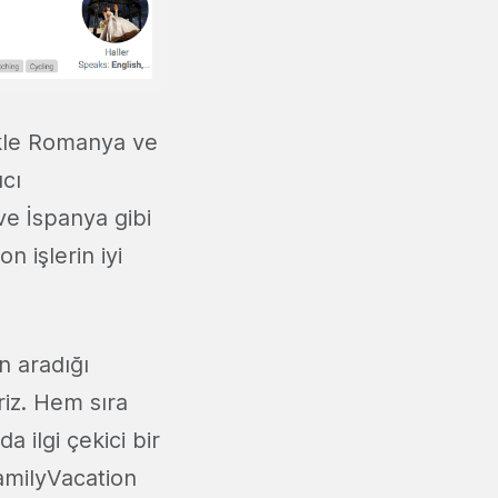
ikle Romanya ve
ıcı
ve İspanya gibi
 işlerin iyi
ın aradığı
riz. Hem sıra
a ilgi çekici bir
FamilyVacation