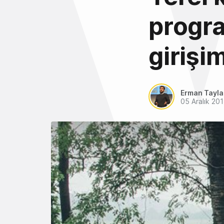
progra
girişi
Erman Tayl
05 Aralık 20