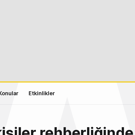
Konular
Etkinlikler
işiler rehberliğinde 