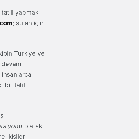
e tatili yapmak
.com
; şu an için
ibin Türkiye ve
le devam
l insanlarca
bir tatil
iş
ersiyonu
olarak
el kişiler