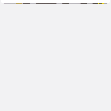
GENEL
Dijitalleşen Perakende #Eticaret15
Ali Altuğ Koca