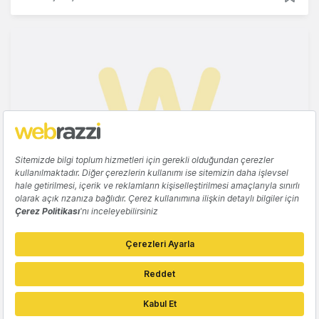
E-TICARET
LC Waikiki ve Mavi online satışlarını
durdurdu
Gözde Ulukan