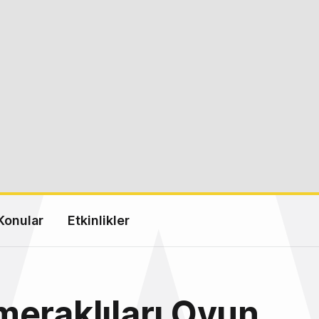
Konular
Etkinlikler
eraklıları Oyun