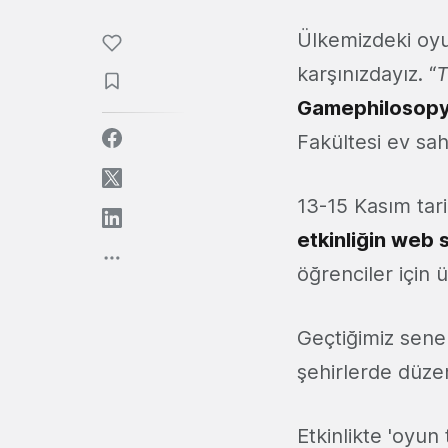
Ülkemizdeki oyu
karşınızdayız. “
T
Gamephilosopy
Fakültesi ev sa
13-15 Kasım tari
etkinliğin web s
öğrenciler için 
Geçtiğimiz sene
şehirlerde düze
Etkinlikte 'oyu