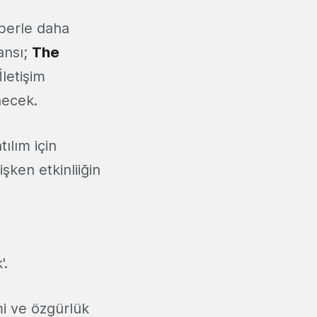
berle daha
ansı;
The
İletişim
necek.
ılım için
işken etkinliiğin
'.
mi ve özgürlük