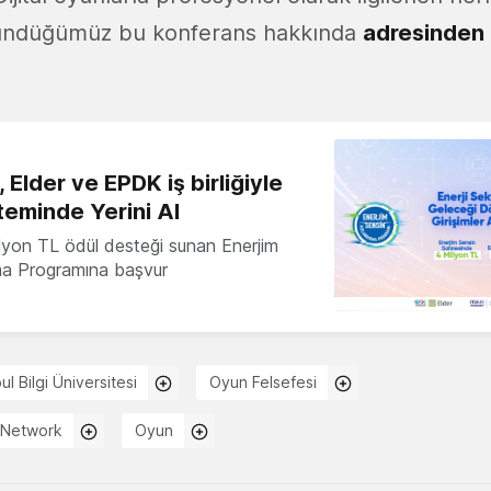
ündüğümüz bu konferans hakkında
adresinden
 Elder ve EPDK iş birliğiyle
teminde Yerini Al
milyon TL ödül desteği sunan Enerjim
ma Programına başvur
ul Bilgi Üniversitesi
Oyun Felsefesi
 Network
Oyun