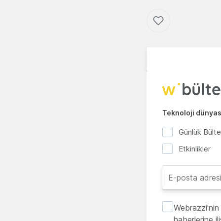
Teknoloji dünyası
Günlük Bült
Etkinlikler
Webrazzi'nin 
haberlerine i