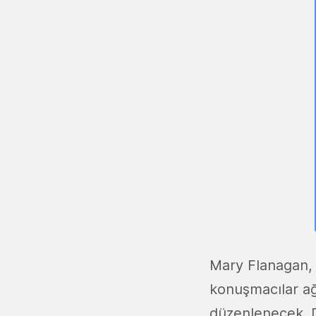
Mary Flanagan, 
konuşmacılar ağı
düzenlenecek. Di