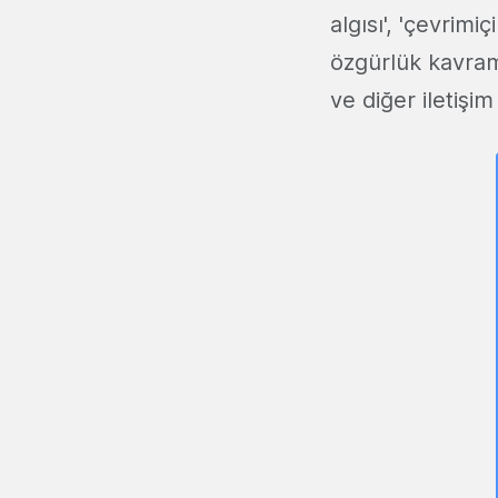
algısı', 'çevrim
özgürlük kavram
ve diğer iletişim