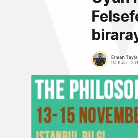
Felsef
birara
Erman Tayl
04 Kasım 20