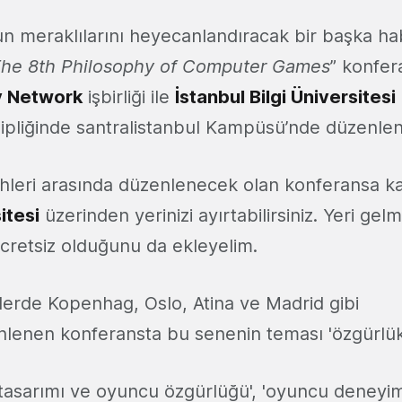
n meraklılarını heyecanlandıracak bir başka ha
he 8th Philosophy of Computer Games
” konfer
 Network
işbirliği ile
İstanbul Bilgi Üniversitesi
hipliğinde santralistanbul Kampüsü’nde düzenle
hleri arasında düzenlenecek olan konferansa kat
itesi
üzerinden yerinizi ayırtabilirsiniz. Yeri gelm
ücretsiz olduğunu da ekleyelim.
lerde Kopenhag, Oslo, Atina ve Madrid gibi
nlenen konferansta bu senenin teması 'özgürlük
n tasarımı ve oyuncu özgürlüğü', 'oyuncu deneyi