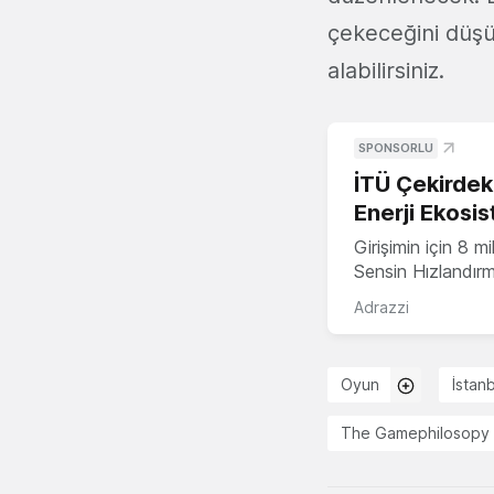
çekeceğini düş
alabilirsiniz.
SPONSORLU
İTÜ Çekirdek,
Enerji Ekosis
Girişimin için 8 
Sensin Hızlandır
Adrazzi
Oyun
İstanb
The Gamephilosopy