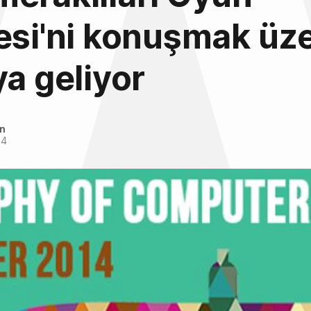
esi'ni konuşmak üz
ya geliyor
an
14