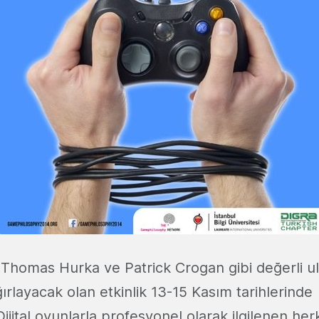
Thomas Hurka ve Patrick Crogan gibi değerli ul
rlayacak olan etkinlik 13-15 Kasım tarihlerinde
jital oyunlarla profesyonel olarak ilgilenen herke