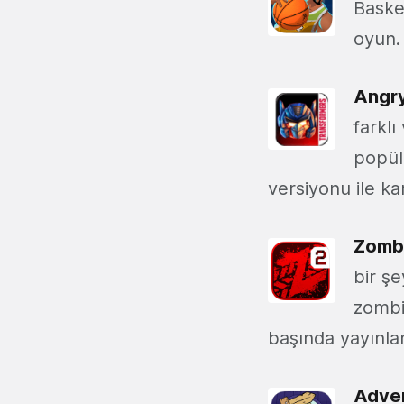
Basket
oyun.
Angry
farklı
popül
versiyonu ile ka
Zomb
bir şe
zombi
başında yayınlan
Adven