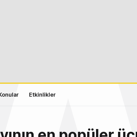
Konular
Etkinlikler
yının en popüler üc