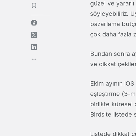
güzel ve yararl
söyleyebiliriz. 
pazarlama bütçe
çok daha fazla z
Bundan sonra ay
ve dikkat çekile
Ekim ayının iOS
eşleştirme (3-m
birlikte kürese
Birds'te listede 
Listede dikkat ç