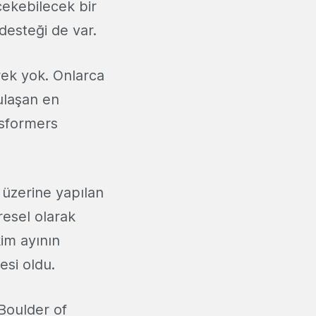
 çekebilecek bir
desteği de var.
ek yok. Onlarca
ulaşan en
nsformers
 üzerine yapılan
resel olarak
im ayının
esi oldu.
Boulder of