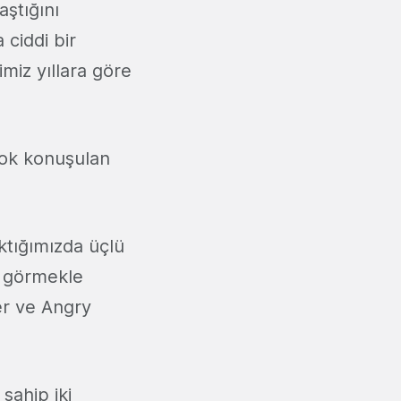
ştığını
 ciddi bir
miz yıllara göre
çok konuşulan
ktığımızda üçlü
ı görmekle
er ve Angry
sahip iki