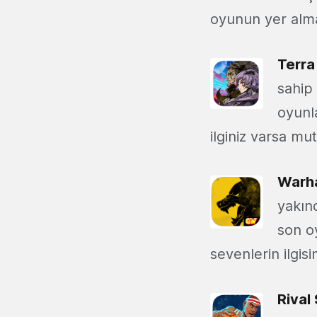
oyunun yer alma
Terra
sahip 
oyunl
ilginiz varsa mu
Warh
yakın
son o
sevenlerin ilgis
Rival