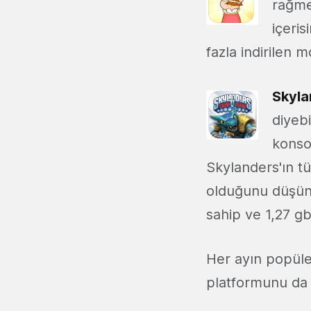
rağme
içeris
fazla indirilen m
Skyla
diyebi
konso
Skylanders'ın t
olduğunu düşün
sahip ve 1,27 g
Her ayın popüler
platformunu da d