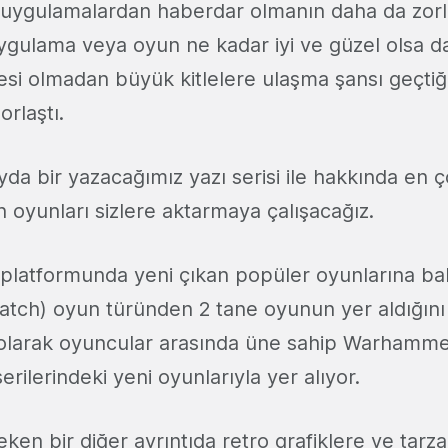
ı uygulamalardan haberdar olmanın daha da zorla
Uygulama veya oyun ne kadar iyi ve güzel olsa da
si olmadan büyük kitlelere ulaşma şansı geçtiği
orlaştı.
da bir yazacağımız yazı serisi ile hakkında en 
n oyunları sizlere aktarmaya çalışacağız.
 platformunda yeni çıkan popüler oyunlarına ba
atch) oyun türünden 2 tane oyunun yer aldığın
l olarak oyuncular arasında üne sahip Warhamm
serilerindeki yeni oyunlarıyla yer alıyor.
eken bir diğer ayrıntıda retro grafiklere ve tarza 