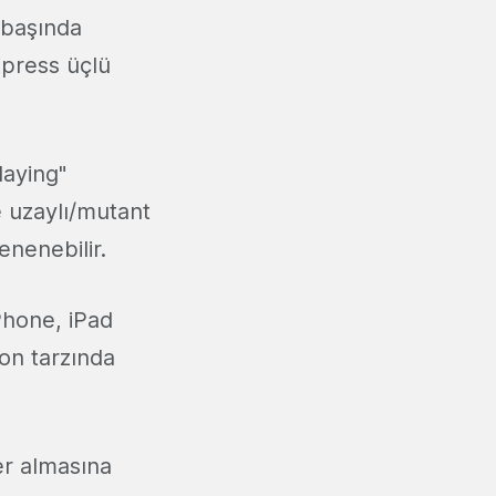
 başında
Xpress üçlü
laying"
e uzaylı/mutant
nenebilir.
Phone, iPad
yon tarzında
yer almasına