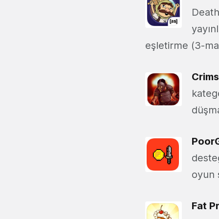
Death
yayın
eşletirme (3-mat
Crims
kateg
düşma
PoorG
deste
oyun s
Fat P