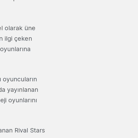
el olarak üne
n ilgi çeken
 oyunlarına
ü oyuncuların
da yayınlanan
ji oyunlarını
anan Rival Stars