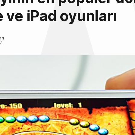
 ve iPad oyunları
an
14