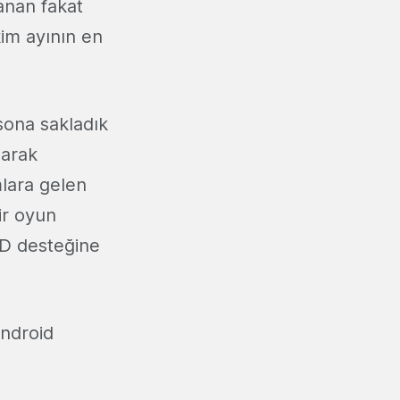
anan fakat
kim ayının en
 sona sakladık
larak
mlara gelen
ir oyun
D desteğine
Android