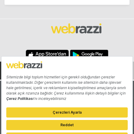
Hakkında
Yazarlar
Katkıda Bulun
Reklam
Girişiminizi Tanıtın
İletişim