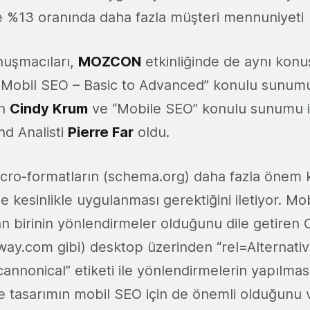
e %13 oranında daha fazla müşteri mennuniyeti
nuşmacıları,
MOZCON
etkinliğinde de aynı kon
Mobil SEO – Basic to Advanced” konulu sunumu
en
Cindy Krum
ve “Mobile SEO” konulu sunumu i
d Analisti
Pierre Far
oldu.
cro-formatların (schema.org) daha fazla önem 
e kesinlikle uygulanması gerektiğini iletiyor. Mob
n birinin yönlendirmeler olduğunu dile getiren
way.com gibi) desktop üzerinden “rel=Alternativ
annonical” etiketi ile yönlendirmelerin yapılması
ive tasarımın mobil SEO için de önemli olduğunu 