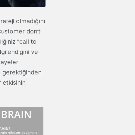
rateji olmadığını
“Customer don’t
ğiniz “call to
lgilendiğini ve
kayeler
z gerektiğinden
 etkisinin