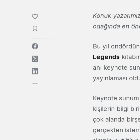
Konuk yazarımız
odağında en önem
Bu yıl ondördü
Legends
kitabı
anı keynote sun
yayınlaması old
Keynote sunumun
kişilerin bilgi 
çok alanda birşe
gerçekten istemen