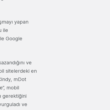
uşmayı yapan
 ile
le Google
kazandığını ve
il sitelerdeki en
 Cindy, mDot
e”, mobil
 gerektiğini
vurguladı ve