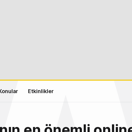
Konular
Etkinlikler
ın en önemli onlin