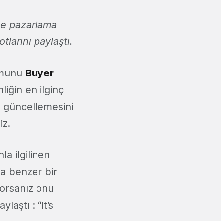
ne pazarlama
tlarını paylaştı.
umunu
Buyer
liğin en ilginç
 güncellemesini
iz.
a ilgilinen
na benzer bir
yorsanız onu
laştı : “It’s