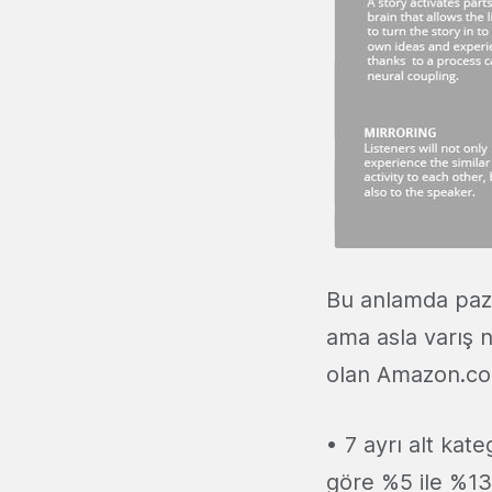
Bu anlamda paza
ama asla varış n
olan Amazon.com’
• 7 ayrı alt kate
göre %5 ile %13