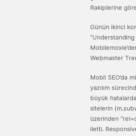
Rakiplerine gör
Günün ikinci ko
“Understanding 
Mobilemoxie’d
Webmaster Tren
Mobil SEO’da mi
yazılım sürecind
büyük hatalarda
sitelerin (m.sub
üzerinden “rel=c
iletti. Respons