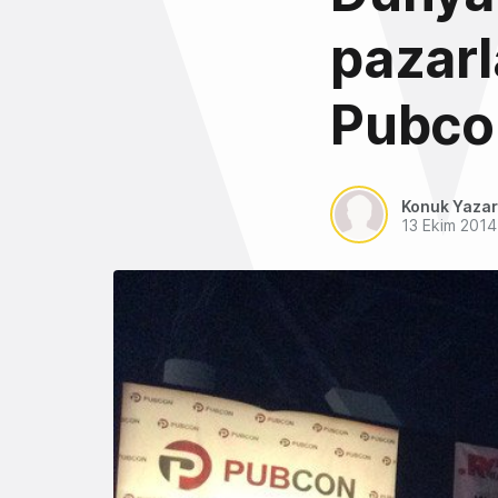
pazar
Pubco
Konuk Yazar
13 Ekim 2014