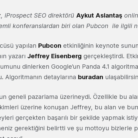
, iProspect SEO direktörü
Aykut Aslantaş
onli
li konferanslardan biri olan Pubcon ile ilgili no
ncüsü yapılan
Pubcon
etkinliğinin keynote sun
nın yazarı
Jeffrey Eisenberg
gerçekleştirdi. Etkin
umunu dinlerken Google’un Panda 4.1 algoritma
u. Algoritmanın detaylarına
buradan
ulaşabilirsin
 geneli pazarlama üzerineydi. Özellikle bu alanl
birikimleri üzerine konuşan Jeffrey, bu alan ve bu
yleri gerçekten başarılı bir şekilde yapmak isti
iz gerektiğini belirtti ve şu mottoyu bizlerle pay