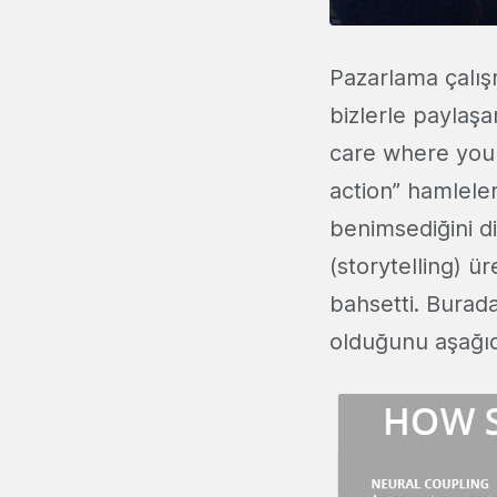
Pazarlama çalışm
bizlerle paylaşa
care where you s
action” hamleleri
benimsediğini di
(storytelling) 
bahsetti. Burada
olduğunu aşağıdak