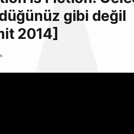
üğünüz gibi değil
it 2014]
an
4