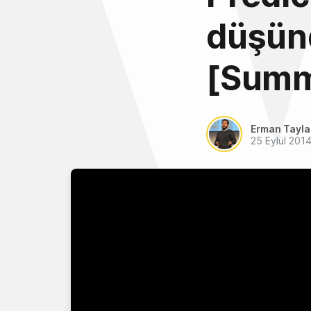
düşünd
[Summ
Erman Tayl
25 Eylül 201