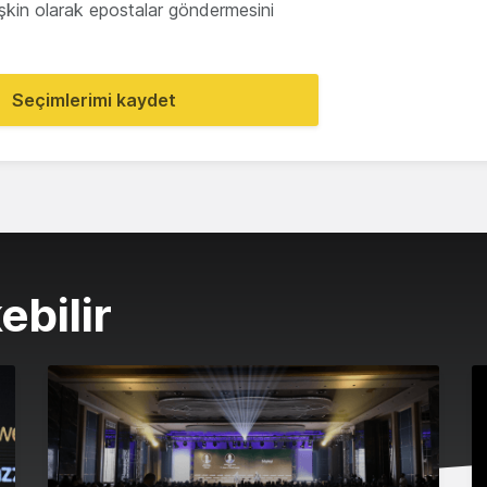
lişkin olarak epostalar göndermesini
Seçimlerimi kaydet
ebilir