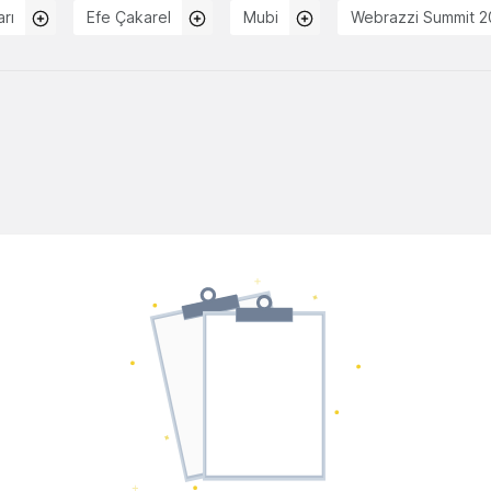
rı
Efe Çakarel
Mubi
Webrazzi Summit 20