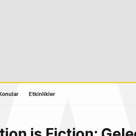
Konular
Etkinlikler
tion is Fiction: Gel