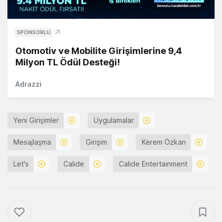
SPONSORLU
Otomotiv ve Mobilite Girişimlerine 9,4
Milyon TL Ödül Desteği!
Adrazzi
Yeni Girişimler
Uygulamalar
Mesajlaşma
Girişim
Kerem Özkan
Let's
Calide
Calide Entertainment