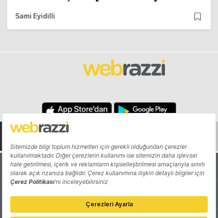
Sami Eyidilli
Hakkında
Yazarlar
Katkıda Bulun
Reklam