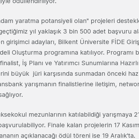
le ödüllendiriliyor.
tihdam yaratma potansiyeli olan" projeleri deste
eçtiğimiz yıl yaklaşık 3 bin 500 adet başvuru a
n girişimci adayları, Bilkent Üniversite FİDE Giriş
odeli Oluşturma programına katılıyor. Programı b
nalist, İş Planı ve Yatırımcı Sunumlarına Hazırlı
erini büyük jüri karşısında sunmadan önceki hazır
nsbank yarışmanın finalistlerine iletişim, netwo
ağlıyor.
ksekokul mezunlarının katılabildiği yarışmaya 21
aşvurulabiliyor. Finale kalan projelerin 17 Kası
ananın açıklanacağı ödül töreni ise 19 Aralık'ta.