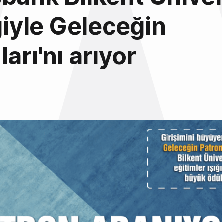
iğiyle Geleceğin
arı'nı arıyor
4