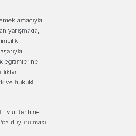
klemek amacıyla
lan yarışmada,
imcilik
aşarıyla
k eğitimlerine
lıkları
rk ve hukuki
 Eylül tarihine
m'da duyurulması