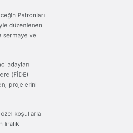
eceğin Patronları
iyle düzenlenen
ara sermaye ve
ci adayları
ğere (FİDE)
n, projelerini
özel koşullarla
liralık