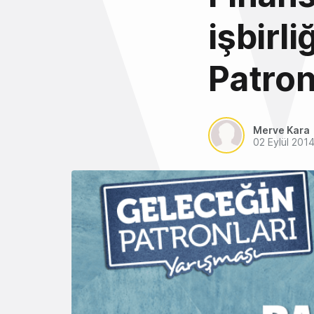
işbirl
Patronl
Merve Kara
02 Eylül 201