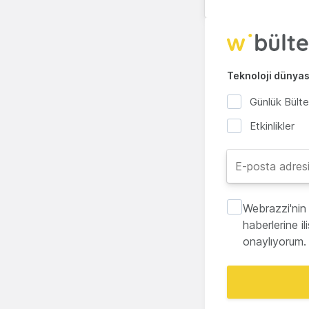
Teknoloji dünyası
Günlük Bült
Etkinlikler
Webrazzi'nin 
haberlerine i
onaylıyorum.