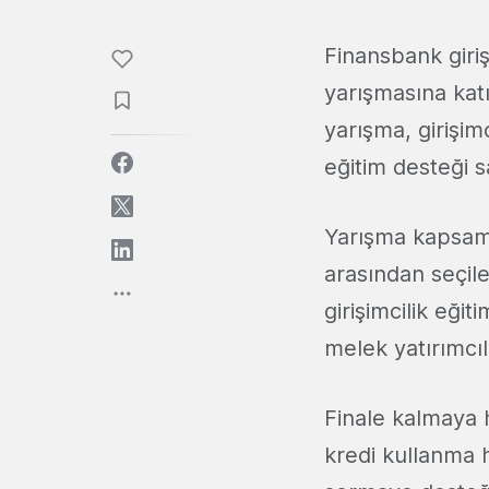
Finansbank giriş
yarışmasına kat
yarışma, girişim
eğitim desteği s
Yarışma kapsamı
arasından seçile
girişimcilik eği
melek yatırımcı
Finale kalmaya 
kredi kullanma h