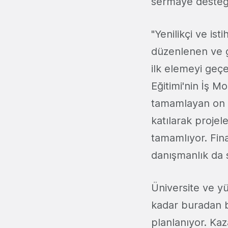
sermaye desteğiy
"Yenilikçi ve is
düzenlenen ve g
ilk elemeyi geçe
Eğitimi'nin İş M
tamamlayan on fi
katılarak projel
tamamlıyor. Fina
danışmanlık da s
Üniversite ve yü
kadar buradan b
planlanıyor. Kaz