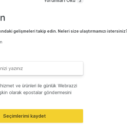
Yorumları Oku
3
ndaki gelişmeleri takip edin. Neleri size ulaştırmamızı istersiniz
en
hizmet ve ürünleri ile günlük Webrazzi
lişkin olarak epostalar göndermesini
Seçimlerimi kaydet