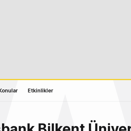
Konular
Etkinlikler
bank Bilkent Üniver