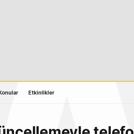
Konular
Etkinlikler
üncellemeyle telef