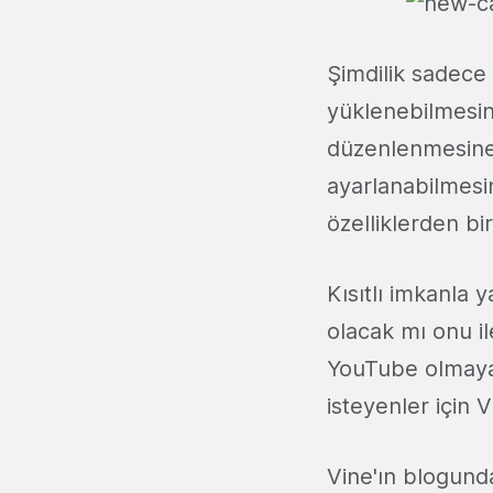
Şimdilik sadece 
yüklenebilmesin
düzenlenmesine 
ayarlanabilmesi
özelliklerden bi
Kısıtlı imkanla 
olacak mı onu i
YouTube olmaya 
isteyenler için V
Vine'ın blogunda