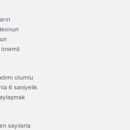
arın
ideonun
nun
 önemli
 adımı olumlu
la 6 saniyelik
paylaşmak
en sayılarla