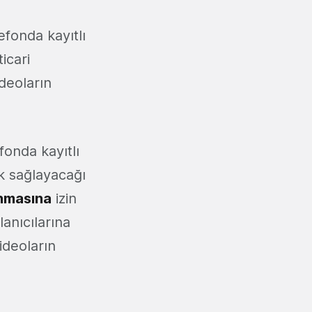
efonda kayıtlı
icari
ideoların
fonda kayıtlı
ık sağlayacağı
nmasına
izin
lanıcılarına
ideoların