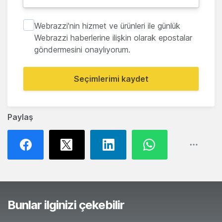
Webrazzi'nin hizmet ve ürünleri ile günlük
Webrazzi haberlerine ilişkin olarak epostalar
göndermesini onaylıyorum.
Seçimlerimi kaydet
Paylaş
Bunlar ilginizi çekebilir