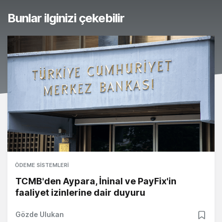
Bunlar ilginizi çekebilir
ÖDEME SISTEMLERI
TCMB'den Aypara, İninal ve PayFix'in
faaliyet izinlerine dair duyuru
Gözde Ulukan