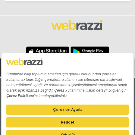
Hakkında
Yazarlar
Katkıda Bulun
Reklam
Girişiminizi Tanıtın
İletişim