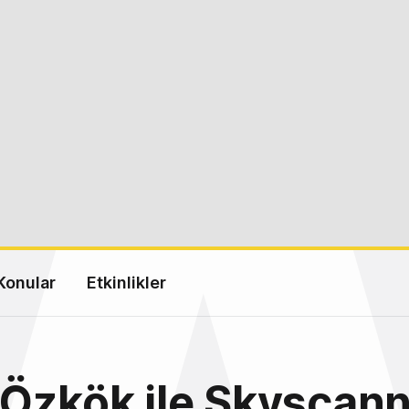
Konular
Etkinlikler
Özkök ile Skyscann