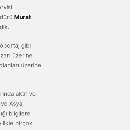
rvisi
üdürü
Murat
dik.
öportaj gibi
zarı üzerine
planları üzerine
ında aktif ve
 ve Asya
ğı bilgilere
likle birçok