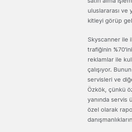
satın alma işlem
uluslararası ve 
kitleyi görüp g
Skyscanner ile il
trafiğinin %70'i
reklamlar ile k
çalışıyor. Bunun
servisleri ve di
Özkök, çünkü özü
yanında servis ü
özel olarak rapo
danışmanlıkların