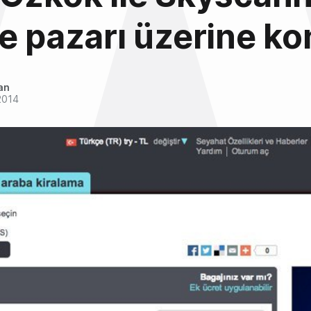
e pazarı üzerine k
an
2014