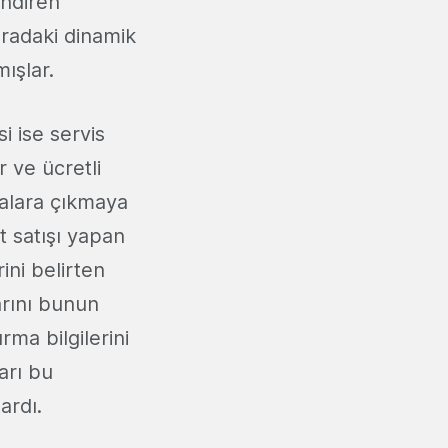
endiren
uradaki dinamik
ışlar.
si ise servis
r ve ücretli
ralara çıkmaya
t satışı yapan
ini belirten
arını bunun
rma bilgilerini
arı bu
ardı.