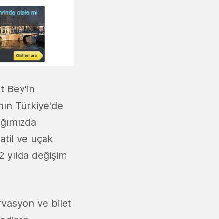
t Bey'in
nın Türkiye'de
ığımızda
til ve uçak
2 yılda değişim
rvasyon ve bilet