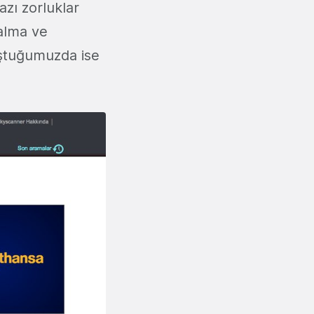
zı zorluklar
 alma ve
uştuğumuzda ise