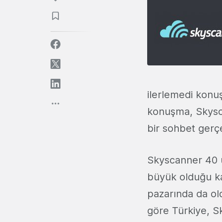
ilerlemedi konu
konuşma, Skyscan
bir sohbet gerçe
Skyscanner 40 ü
büyük olduğu ka
pazarında da old
göre Türkiye, S