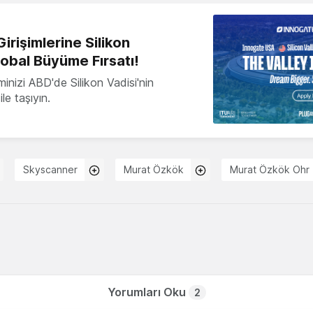
irişimlerine Silikon
lobal Büyüme Fırsatı!
minizi ABD'de Silikon Vadisi'nin
le taşıyın.
Skyscanner
Murat Özkök
Murat Özkök Ohr
Yorumları Oku
2