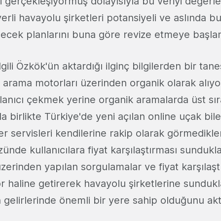
i gerçekleşiyormuş dolayısıyla bu veriyi değerl
yerli havayolu şirketleri potansiyeli ve aslında b
elecek planlarını buna göre revize etmeye başlam
gili Özkök'ün aktardığı ilginç bilgilerden bir tane
ni arama motorları üzerinden organik olarak alıyo
ullanıcı çekmek yerine organik aramalarda üst sı
la birlikte Türkiye'de yeni açılan online uçak bile
ğer servisleri kendilerine rakip olarak görmedikler
nde kullanıcılara fiyat karşılaştırması sundukl
zerinden yapılan sorgulamalar ve fiyat karşılaştı
r haline getirerek havayolu şirketlerine sundukl
 gelirlerinde önemli bir yere sahip olduğunu akt