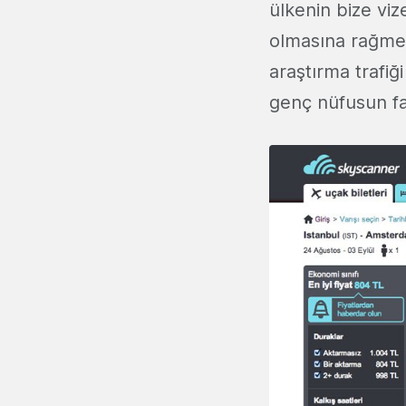
ülkenin bize vi
olmasına rağmen
araştırma trafi
genç nüfusun faz