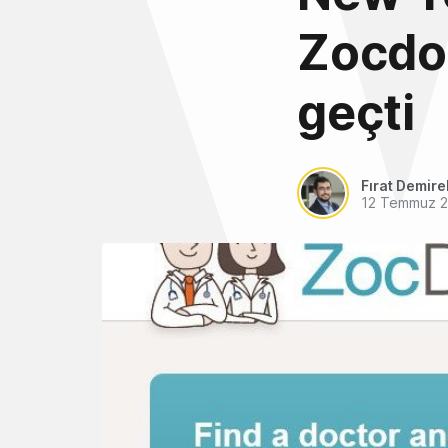
Zocdoc
geçti
Fırat Demire
12 Temmuz 