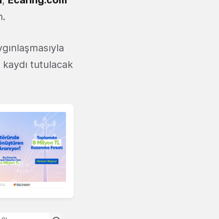
n.
yaygınlaşmasıyla
i kaydı tutulacak