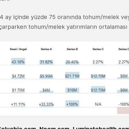
4 ay içinde yüzde 75 oranında tohum/melek vey
 çarparken tohum/melek yatırımların ortalaması
Solvebio.com
,
Noom.com
,
Luminatehealth.co