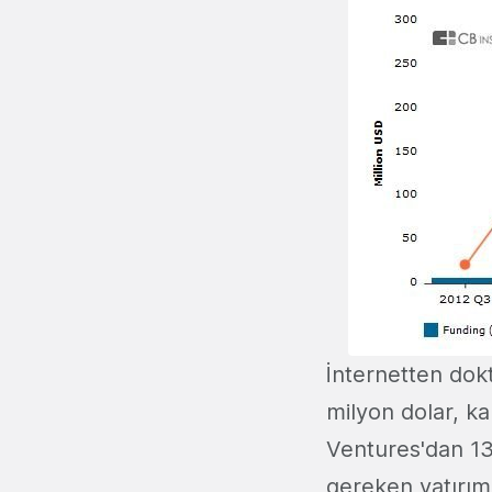
İnternetten dok
milyon dolar, k
Ventures'dan 13
gereken yatırıml