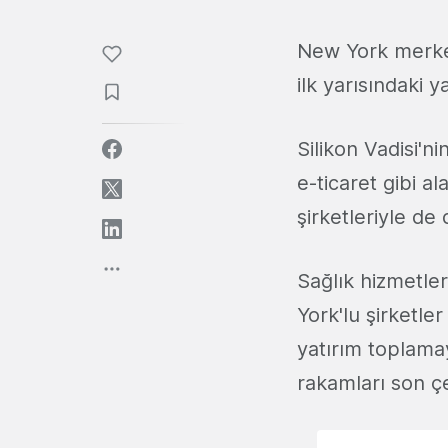
New York merkezl
ilk yarısındaki 
Silikon Vadisi'ni
e-ticaret gibi a
şirketleriyle de
Sağlık hizmetler
York'lu şirketl
yatırım toplama
rakamları son çe