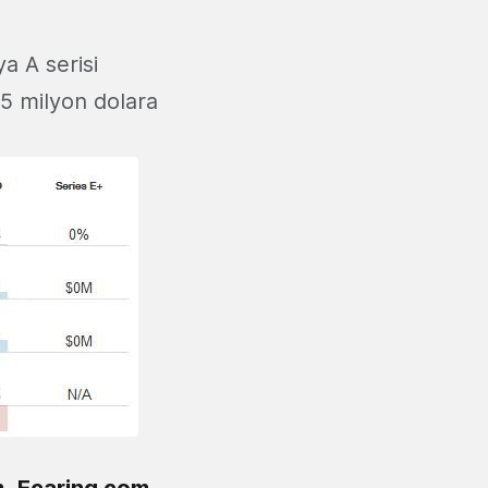
a A serisi
 5 milyon dolara
m
,
Ecaring.com