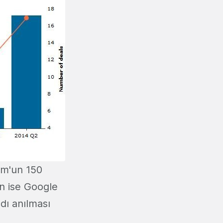
om'un 150
in ise Google
dı anılması