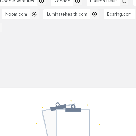
Google Ventures
Zocdoc
Flatiron Healt
Noom.com
Luminatehealth.com
Ecaring.com