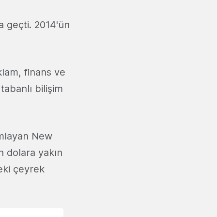
a geçti. 2014'ün
eklam, finans ve
tabanlı bilişim
rumlayan New
n dolara yakın
eki çeyrek