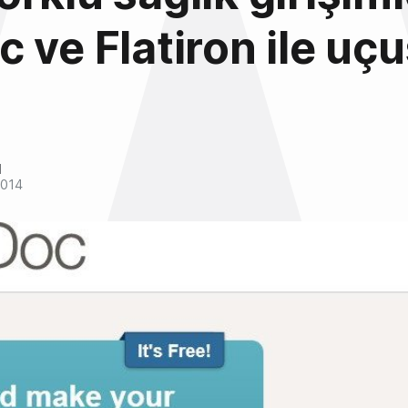
 ve Flatiron ile uç
l
2014