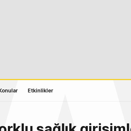
Konular
Etkinlikler
rklu sağlık girişiml