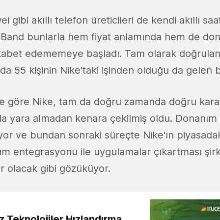
gibi akıllı telefon üreticileri de kendi akıllı sa
elBand bunlarla hem fiyat anlamında hem de do
ekabet edememeye başladı. Tam olarak doğrula
da 55 kişinin Nike'taki işinden olduğu da gelen bi
me göre Nike, tam da doğru zamanda doğru kara
zla yara almadan kenara çekilmiş oldu. Donanım g
iyor ve bundan sonraki süreçte Nike'ın piyasadaki 
ılım entegrasyonu ile uygulamalar çıkartması şir
ar olacak gibi gözüküyor.
z Teknolojiler Hızlandırma