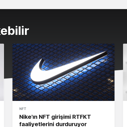
ebilir
NFT
Nike'ın NFT girişimi RTFKT
faaliyetlerini durduruyor