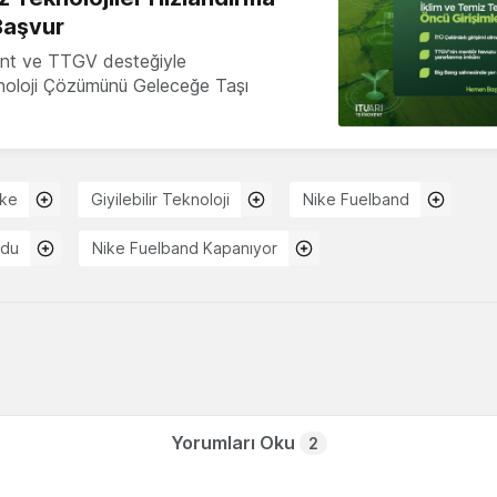
Başvur
nt ve TTGV desteğiyle
knoloji Çözümünü Geleceğe Taşı
ike
Giyilebilir Teknoloji
Nike Fuelband
rdu
Nike Fuelband Kapanıyor
Yorumları Oku
2