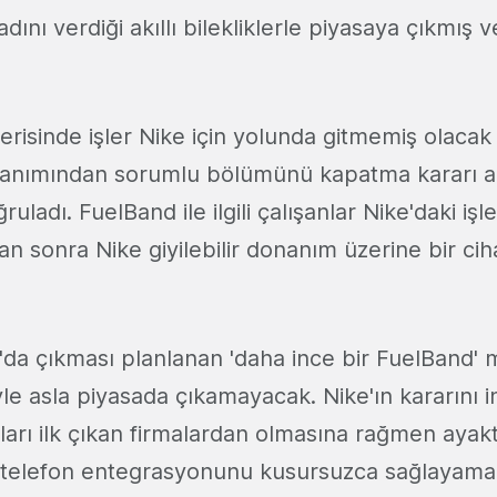
dını verdiği akıllı bilekliklerle piyasaya çıkmış v
isinde işler Nike için yolunda gitmemiş olacak 
anımından sorumlu bölümünü kapatma kararı aldı
uladı. FuelBand ile ilgili çalışanlar Nike'daki işl
an sonra Nike giyilebilir donanım üzerine bir cih
'da çıkması planlanan 'daha ince bir FuelBand' 
le asla piyasada çıkamayacak. Nike'ın kararını i
zları ilk çıkan firmalardan olmasına rağmen ayak
ü telefon entegrasyonunu kusursuzca sağlayama