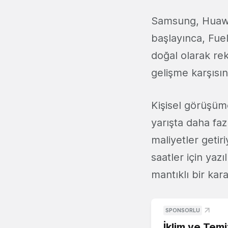
Samsung, Huawei 
başlayınca, Fu
doğal olarak r
gelişme karşısın
Kişisel görüşü
yarışta daha fa
maliyetler getir
saatler için yaz
mantıklı bir kar
SPONSORLU
İklim ve Temi