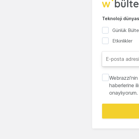
Teknoloji dünyası
Günlük Bült
Etkinlikler
Webrazzi'nin 
haberlerine i
onaylıyorum.