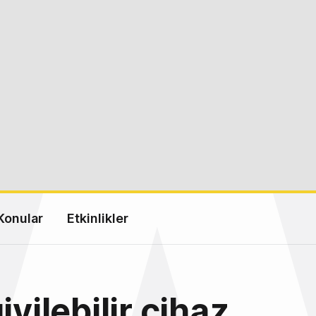
Konular
Etkinlikler
iyilebilir cihaz