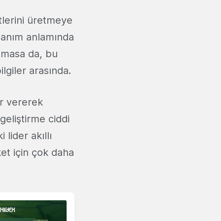
atlerini üretmeye
nanım anlamında
nmasa da, bu
lgiler arasında.
r vererek
eliştirme ciddi
lider akıllı
ket için çok daha