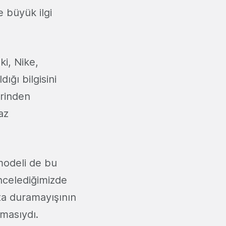
e büyük ilgi
ki, Nike,
ğı bilgisini
erinden
az
modeli de bu
ncelediğimizde
ta duramayışının
masıydı.