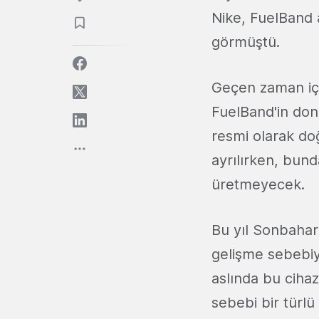
Nike, FuelBand a
görmüştü.
Geçen zaman içer
FuelBand'in don
resmi olarak doğr
ayrılırken, bund
üretmeyecek.
Bu yıl Sonbahar
gelişme sebebiy
aslında bu ciha
sebebi bir türl