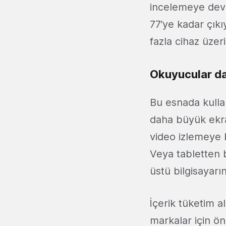
incelemeye deva
77’ye kadar çıkıy
fazla cihaz üzer
Okuyucular da
Bu esnada kulla
daha büyük ekran
video izlemeye b
Veya tabletten b
üstü bilgisayar
İçerik tüketim a
markalar için ön