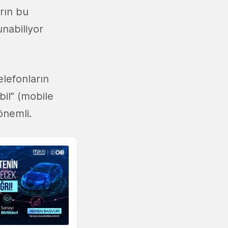
arın bu
unabiliyor
elefonların
obil” (mobile
önemli.