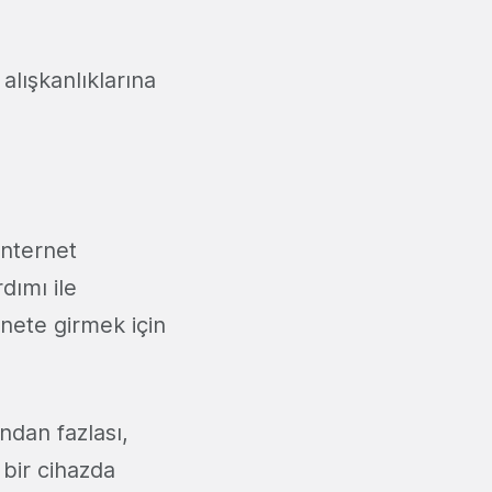
alışkanlıklarına
internet
dımı ile
rnete girmek için
ından fazlası,
 bir cihazda