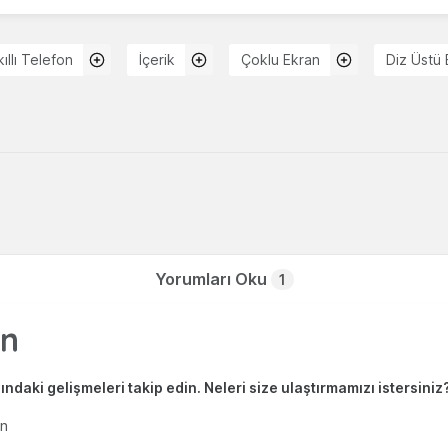
kıllı Telefon
İçerik
Çoklu Ekran
Diz Üstü 
Yorumları Oku
1
ndaki gelişmeleri takip edin. Neleri size ulaştırmamızı istersiniz
en