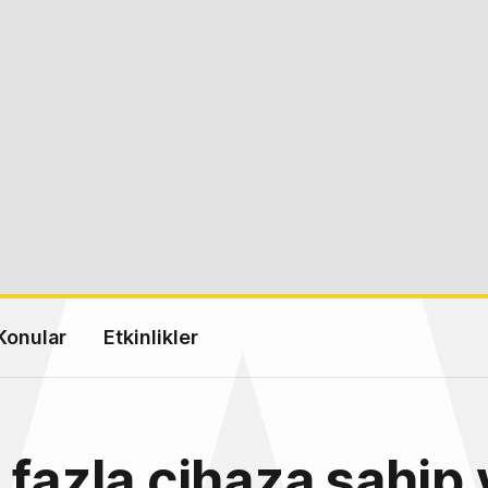
Konular
Etkinlikler
 fazla cihaza sahip 