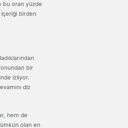
se bu oran yüzde
 içeriği birden
ladıklarından
efonundan bir
nde izliyor.
devamını diz
lar, hem de
k mümkün olan en