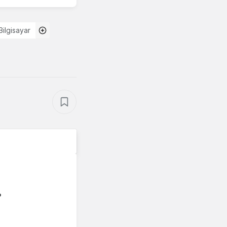
Bilgisayar
?