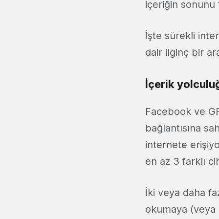
içeriğin sonunu f
İşte sürekli int
dair ilginç bir 
İçerik yolcul
Facebook ve GFK
bağlantısına sah
internete erişiy
en az 3 farklı ci
İki veya daha fa
okumaya (veya iz