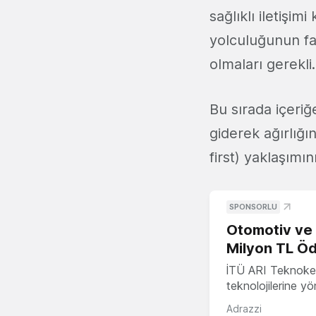
sağlıklı iletişi
yolculuğunun far
olmaları gerekli.
Bu sırada içeriğ
giderek ağırlığın
first) yaklaşım
SPONSORLU
Otomotiv ve M
Milyon TL Öd
İTÜ ARI Teknokent
teknolojilerine y
Adrazzi