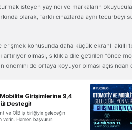
mi kurmak isteyen yayıncı ve markaların okuyucul
kında olarak, farklı cihazlarda aynı tecürbeyi s
e erişmek konusunda daha küçük ekranlı akıllı t
ı artırıyor olması, sıklıkla dile getirilen “önce m
ının önemini de ortaya koyuyor olması açısından 
obilite Girişimlerine 9,4
ül Desteği!
 ve OİB iş birliğiyle geleceğin
ön verin. Hemen başvurun.