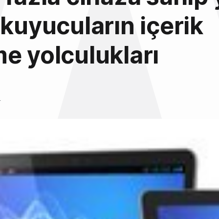
okuyucuların içerik
e yolculukları
4