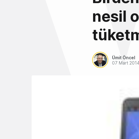
nesil 
tüketm
Ümit Öncel
07 Mart 201