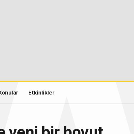
Konular
Etkinlikler
e yeni bir boyut