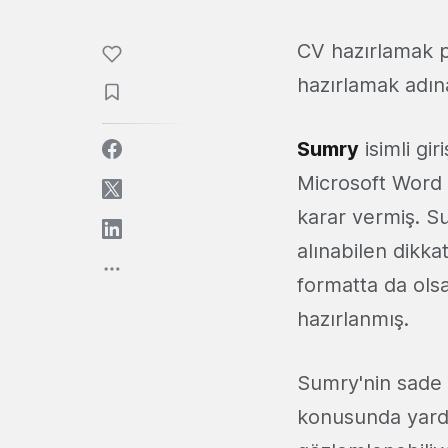
CV hazırlamak p
hazırlamak adına
Sumry
isimli gi
Microsoft Word 
karar vermiş. Su
alınabilen dikka
formatta da olsa
hazırlanmış.
Sumry'nin sade 
konusunda yardım