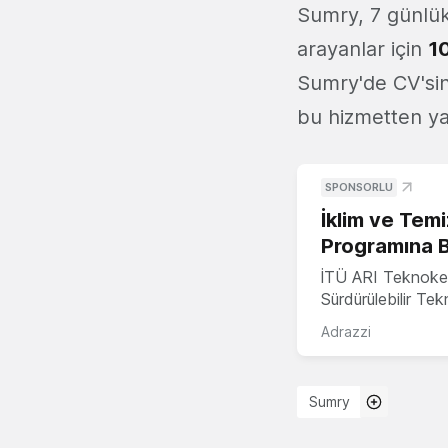
Sumry, 7 günlük
arayanlar için
1
Sumry'de CV'sin
bu hizmetten yar
SPONSORLU
İklim ve Temi
Programına 
İTÜ ARI Teknoke
Sürdürülebilir Te
Adrazzi
Sumry