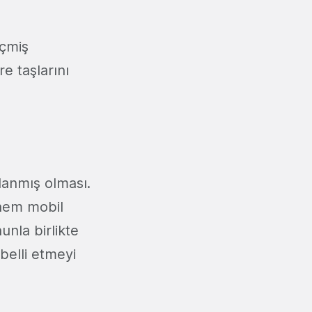
eçmiş
re taşlarını
lanmış olması.
 hem mobil
unla birlikte
belli etmeyi