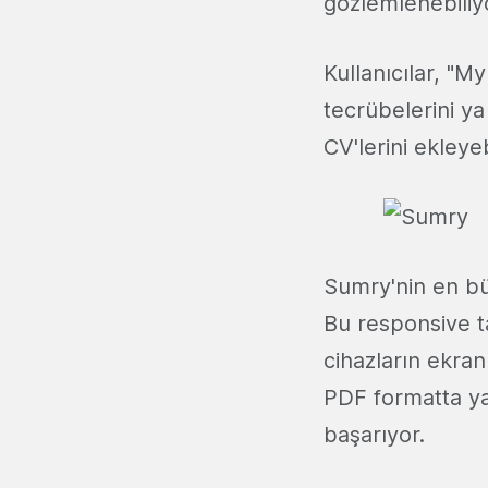
gözlemlenebiliy
Kullanıcılar, "M
tecrübelerini ya 
CV'lerini ekleyeb
Sumry'nin en bü
Bu responsive t
cihazların ekran
PDF formatta ya 
başarıyor.