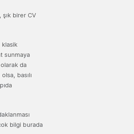
 şık birer CV
 klasik
mat sunmaya
 olarak da
olsa, basılı
apıda
odaklanması
çok bilgi burada