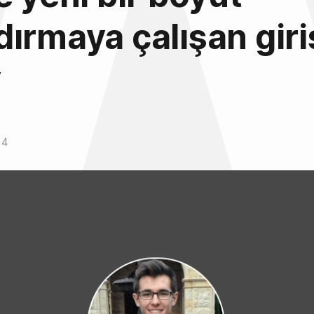
ırmaya çalışan giri
y
14