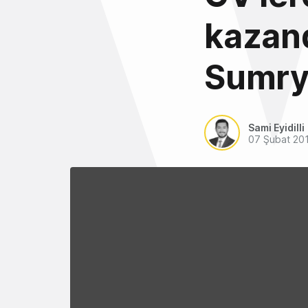
kazand
Sumr
Sami Eyidilli
07 Şubat 20