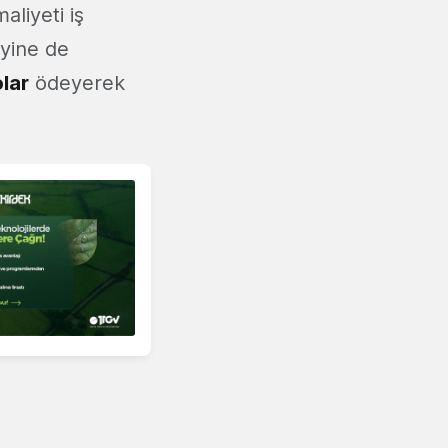
liyeti iş
 yine de
lar
ödeyerek