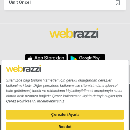
Ümit Öncel
Hakkında
Yazarlar
Katkıda Bulun
Reklam
Girişiminizi Tanıtın
İletişim