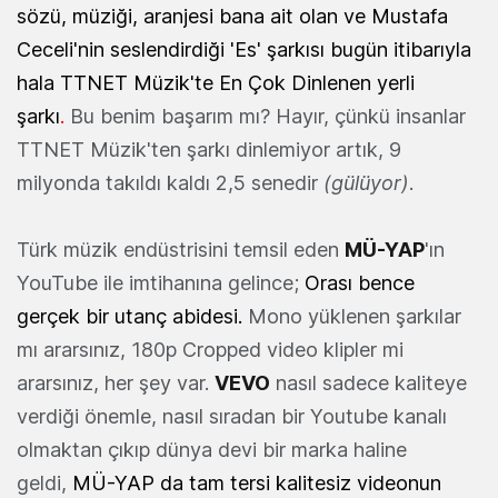
sözü, müziği, aranjesi bana ait olan ve Mustafa
Ceceli'nin seslendirdiği 'Es' şarkısı bugün itibarıyla
hala TTNET Müzik'te En Çok Dinlenen yerli
şarkı
.
Bu benim başarım mı? Hayır, çünkü insanlar
TTNET Müzik'ten şarkı dinlemiyor artık, 9
milyonda takıldı kaldı 2,5 senedir
(gülüyor)
.
Türk müzik endüstrisini temsil eden
MÜ-YAP
'ın
YouTube ile imtihanına gelince;
Orası bence
gerçek bir utanç abidesi.
Mono yüklenen şarkılar
mı ararsınız, 180p Cropped video klipler mi
ararsınız, her şey var.
VEVO
nasıl sadece kaliteye
verdiği önemle, nasıl sıradan bir Youtube kanalı
olmaktan çıkıp dünya devi bir marka haline
geldi,
MÜ-YAP da tam tersi kalitesiz videonun