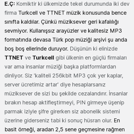
E.Ç:
Komiktir ki ülkemizde tekel durumunda iki dev
firma
Turkcell ve TTNET müzik konusunda bence
sınıfta kaldılar. Çünkü müziksever geri kafalılığı
sevmiyor. Kullanışsız arayüzler ve kalitesiz MP3
formatında devasa Türk pop müziği arşivi şu anda
boş boş ellerinde duruyor.
Düşünün ki elinizde
TTNET
ve
Turkcell
gibi ülkenin en güçlü firmaları
var ama insanlar müziği başka platformlardan
dinliyor. Siz 'kaliteli 256kbit MP3 çok yer kaplar,
server ücretimiz artar' diye hesaplarsanız
müziksever de sizi bu şekilde cezalandırır. İnsanlar
bırakın hesap aktifleştirmeyi, PIN girmeye üşenip
parmak iziyle şifre girerken siz abonelik sistemi
üzerine giderseniz tabi ki sonuç hüsran olur.
En
basit örneği, aradan 2,5 sene geçmesine rağmen