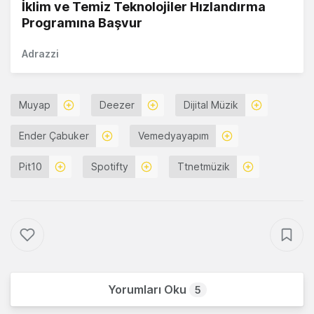
İklim ve Temiz Teknolojiler Hızlandırma
Programına Başvur
Adrazzi
Muyap
Deezer
Dijital Müzik
Ender Çabuker
Vemedyayapım
Pit10
Spotifty
Ttnetmüzik
Yorumları Oku
5