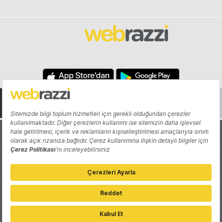
Hakkında
Yazarlar
Katkıda Bulun
Reklam
Girişiminizi Tanıtın
İletişim
Çerez Tercihleri
Gizlilik Politikası