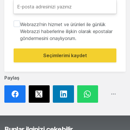
Webrazzi'nin hizmet ve ürünleri ile günlük
Webrazzi haberlerine ilişkin olarak epostalar
göndermesini onaylıyorum.
Seçimlerimi kaydet
Paylaş
Bunlar ilginizi çekebilir