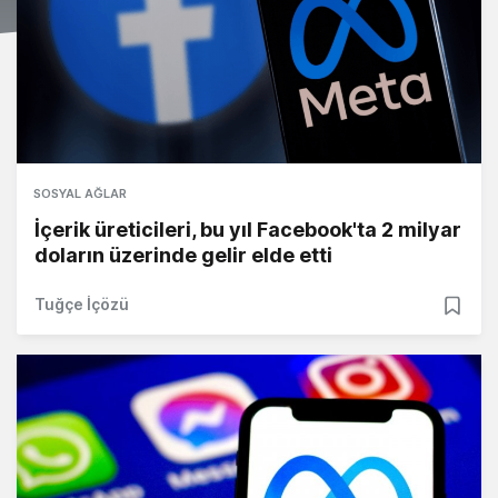
SOSYAL AĞLAR
İçerik üreticileri, bu yıl Facebook'ta 2 milyar
doların üzerinde gelir elde etti
Tuğçe İçözü