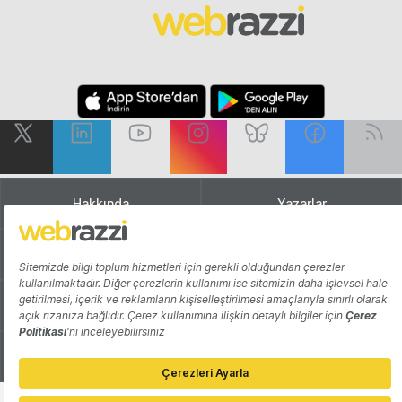
Hakkında
Yazarlar
Katkıda Bulun
Reklam
Girişiminizi Tanıtın
İletişim
Çerez Tercihleri
Gizlilik Politikası