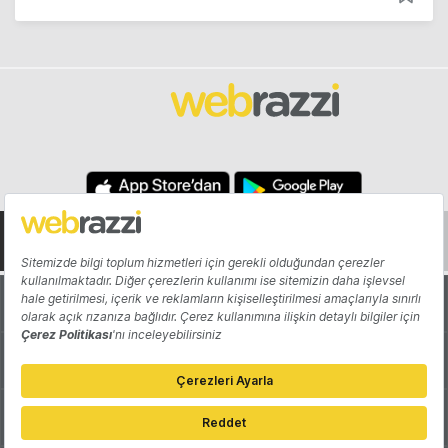
Hakkında
Yazarlar
Katkıda Bulun
Reklam
Girişiminizi Tanıtın
İletişim