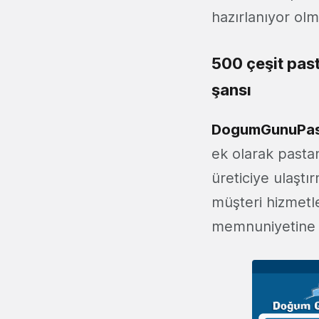
hazırlanıyor olm
500 çeşit past
şansı
DogumGunuPas
ek olarak pastan
üreticiye ulaşt
müşteri hizmetl
memnuniyetine f