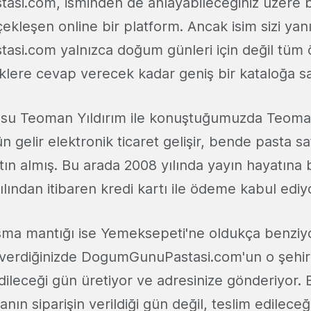
si.com, isminden de anlayabileceğiniz üzere 
çekleşen online bir platform. Ancak isim sizi yan
i.com yalnızca doğum günleri için değil tüm 
teklere cevap verecek kadar geniş bir kataloğa s
cusu Teoman Yıldırım ile konuştuğumuzda Teoma
n gelir elektronik ticaret gelişir, bende pasta s
tın almış. Bu arada 2008 yılında yayın hayatına
ılından itibaren kredi kartı ile ödeme kabul ediy
şma mantığı ise Yemeksepeti'ne oldukça benziyo
ş verdiğinizde DogumGunuPastasi.com'un o şehird
dileceği gün üretiyor ve adresinize gönderiyor.
anın siparişin verildiği gün değil, teslim edilece