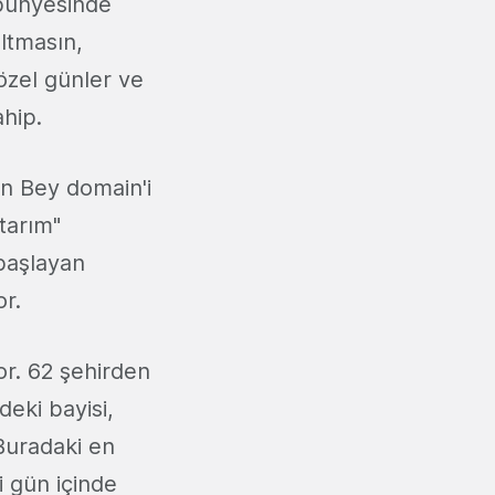
bünyesinde
ıltmasın,
özel günler ve
ahip.
n Bey domain'i
atarım"
 başlayan
or.
r. 62 şehirden
eki bayisi,
 Buradaki en
ği gün içinde