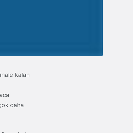
inale kalan
saca
 çok daha