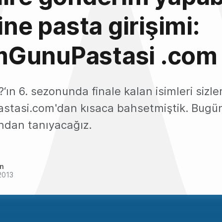
ine pasta girişimi:
GunuPastasi .com
?‘ın 6. sezonunda finale kalan isimleri sizle
asi.com'dan kısaca bahsetmiştik. Bugün i
ndan tanıyacağız.
an
2013