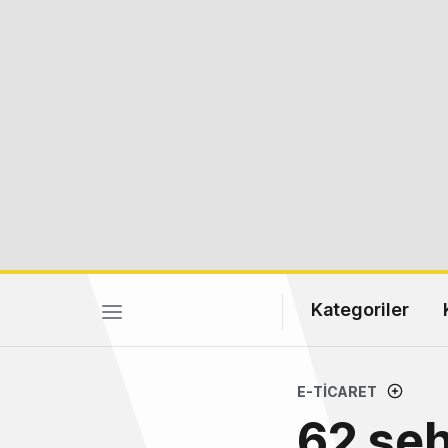
Kategoriler
E-TICARET
62 şeh