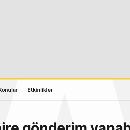
Konular
Etkinlikler
ire gönderim yapab