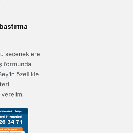
 bastırma
Bu seçeneklere
riş formunda
y'in özellikle
teri
 verelim.