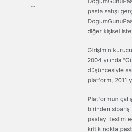
DogumGunuPasta
pasta satışı ger
DogumGunuPastas
diğer kişisel is
Girişimin kuru
2004 yılında "Gü
düşüncesiyle sa
platform, 2011 y
Platformun çalı
birinden sipari
pastayı teslim e
kritik nokta past