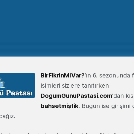
BirFikrinMiVar?
‘ın 6. sezonunda f
isimleri sizlere tanıtırken
DogumGunuPastasi.com
'dan kı
bahsetmiştik
. Bugün ise girişimi
cağız.