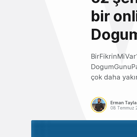
bir onl
Dogum
BirFikrinMiVar
DogumGunuPast
çok daha yakı
Erman Tayl
08 Temmuz 