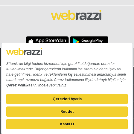
Hakkında
Yazarlar
Katkıda Bulun
Reklam
Girişiminizi Tanıtın
İletişim
Çerez Tercihleri
Gizlilik Politikası