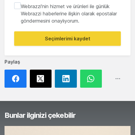
Webrazzi'nin hizmet ve ürünleri ile günlük
Webrazzi haberlerine ilişkin olarak epostalar
göndermesini onaylıyorum.
Seçimlerimi kaydet
Paylaş
Bunlar ilginizi çekebilir