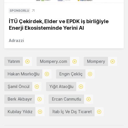
SPONSORLU
İTÜ Çekirdek, Elder ve EPDK iş birliğiyle
Enerji Ekosisteminde Yerini Al
Adrazzi
Yatırım
Mompery.com
Mompery
Hakan Mısırlıoğlu
Engin Çekliç
Şamil Öncül
Yiğit Ataoğlu
Berk Akbayır
Ercan Canmutlu
Kubilay Yıldız
İtab İç Ve Dış Ticaret