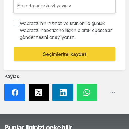
Webrazzi'nin hizmet ve ürünleri ile günlük
Webrazzi haberlerine ilişkin olarak epostalar
göndermesini onaylıyorum.
Seçimlerimi kaydet
Paylaş
Bunlar ilginizi çekebilir