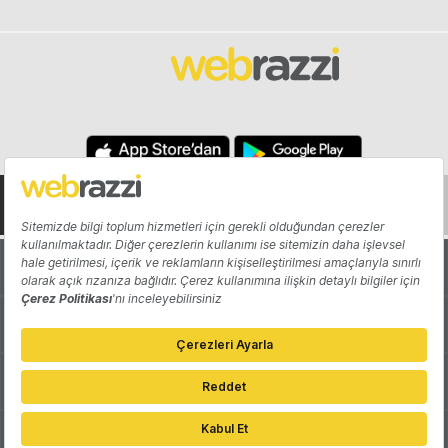
Hakkında
Yazarlar
Katkıda Bulun
Reklam
Girişiminizi Tanıtın
İletişim
Çerez Tercihleri
Gizlilik Politikası