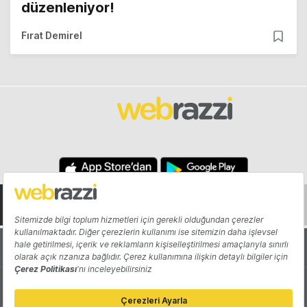
düzenleniyor!
Fırat Demirel
Hakkında
Yazarlar
Katkıda Bulun
Reklam