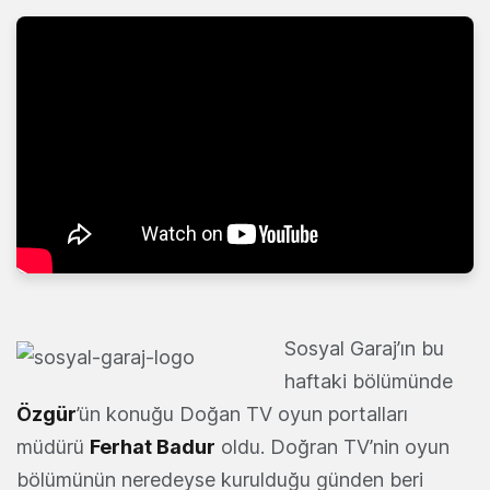
Sosyal Garaj’ın bu
haftaki bölümünde
Özgür
’ün konuğu Doğan TV oyun portalları
müdürü
Ferhat Badur
oldu. Doğran TV’nin oyun
bölümünün neredeyse kurulduğu günden beri