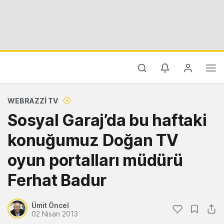
WEBRAZZI TV
Sosyal Garaj’da bu haftaki
konuğumuz Doğan TV
oyun portalları müdürü
Ferhat Badur
Ümit Öncel
02 Nisan 2013