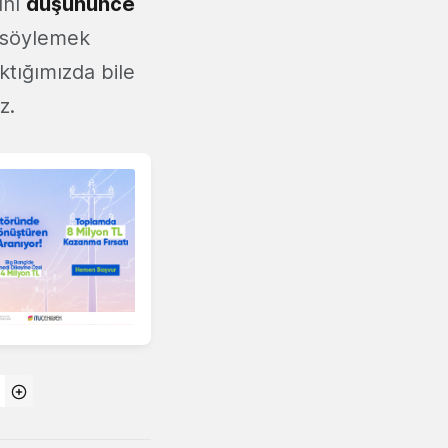
ını
düşününce
i söylemek
ktığımızda bile
z.