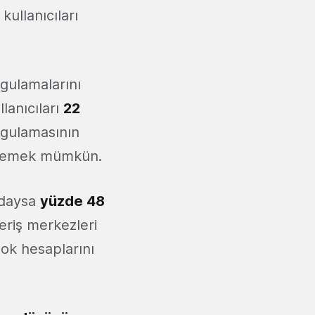
kullanıcıları
gulamalarını
lanıcıları
22
ygulamasının
söylemek mümkün.
zdaysa
yüzde 48
veriş merkezleri
book hesaplarını