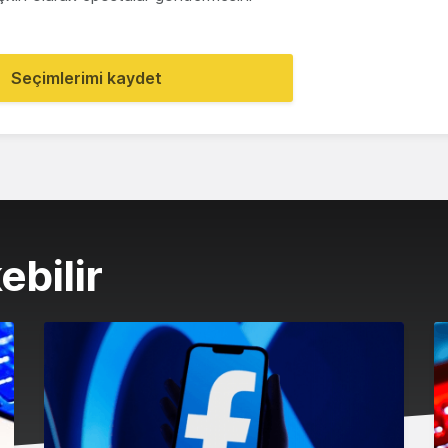
Seçimlerimi kaydet
ebilir