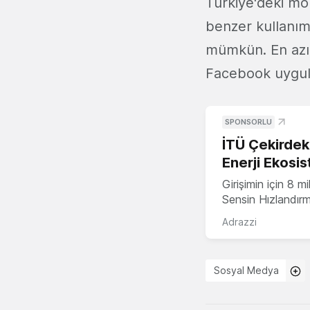
Türkiye'deki mob
benzer kullanım
mümkün. En azınd
Facebook uygula
SPONSORLU
İTÜ Çekirdek,
Enerji Ekosis
Girişimin için 8 
Sensin Hızlandır
Adrazzi
Sosyal Medya