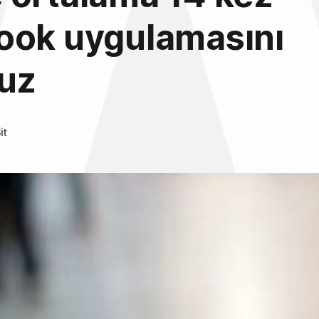
ook uygulamasını
ruz
it