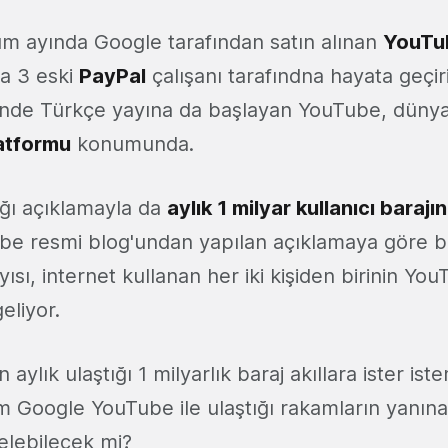
sım ayında Google tarafından satın alınan
YouTu
a 3 eski
PayPal
çalışanı tarafındna hayata geçiri
içinde Türkçe yayına da başlayan YouTube, düny
atformu
konumunda.
ığı açıklamayla da
aylık 1 milyar kullanıcı barajın
be resmi blog'undan yapılan açıklamaya göre bu
ayısı, internet kullanan her iki kişiden birinin Yo
eliyor.
 aylık ulaştığı 1 milyarlık baraj akıllara ister is
ım Google YouTube ile ulaştığı rakamların yanına
elebilecek mi?