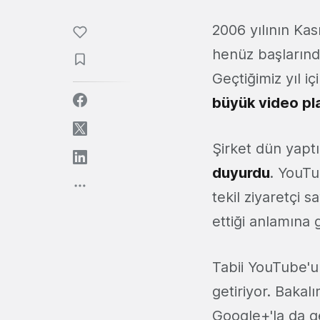
2006 yılının Ka
henüz başlarınd
Geçtiğimiz yıl 
büyük video pl
Şirket dün yapt
duyurdu
. YouTu
tekil ziyaretçi s
ettiği anlamına g
Tabii YouTube'un
getiriyor. Bakal
Google+'la da g