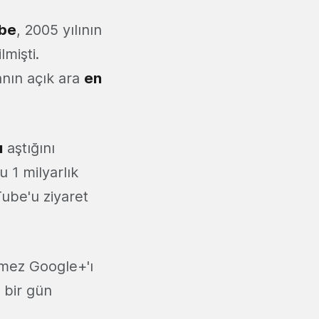
be
, 2005 yılının
lmişti.
anın açık ara
en
ı
aştığını
 1 milyarlık
uTube'u ziyaret
temez Google+'ı
 bir gün