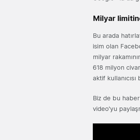
Milyar limiti
Bu arada hatırl
isim olan Facebo
milyar rakamının
618 milyon civar
aktif kullanıcısı
Biz de bu haberi
video'yu paylaşm