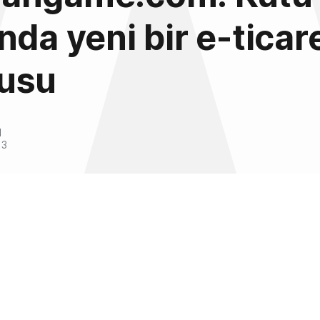
nda yeni bir e-ticar
usu
l
13