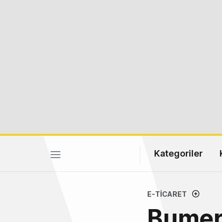
Kategoriler
E-TICARET
Bumer