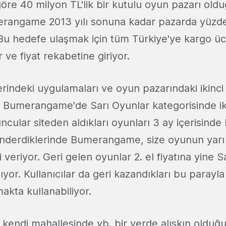
göre 40 milyon TL'lik bir kutulu oyun pazarı old
erangame 2013 yılı sonuna kadar pazarda yüzde 
.Bu hedefe ulaşmak için tüm Türkiye'ye kargo ü
ve fiyat rekabetine giriyor.
lerindeki uygulamaları ve oyun pazarındaki ikinci
Bumerangame'de Sarı Oyunlar kategorisinde iki
ncular siteden aldıkları oyunları 3 ay içerisinde
nderdiklerinde Bumerangame, size oyunun yarı f
 veriyor. Geri gelen oyunlar 2. el fiyatına yine S
yor. Kullanıcılar da geri kazandıkları bu parayl
makta kullanabiliyor.
 kendi mahallesinde vb. bir yerde alışkın olduğu