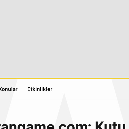
Konular
Etkinlikler
angame.com: Kutu