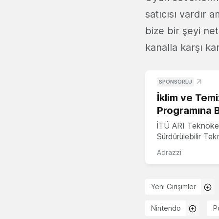
satıcısı vardır
bize bir şeyi ne
kanalla karşı kar
SPONSORLU
İklim ve Temi
Programına 
İTÜ ARI Teknoke
Sürdürülebilir Te
Adrazzi
Yeni Girişimler
Nintendo
P