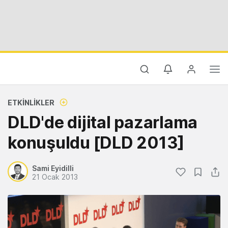
ETKINLIKLER
DLD'de dijital pazarlama
konuşuldu [DLD 2013]
Sami Eyidilli
21 Ocak 2013