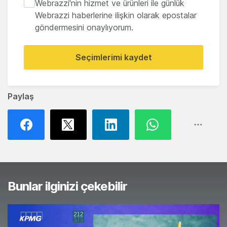
Webrazzi'nin hizmet ve ürünleri ile günlük
Webrazzi haberlerine ilişkin olarak epostalar
göndermesini onaylıyorum.
Seçimlerimi kaydet
Paylaş
Bunlar ilginizi çekebilir