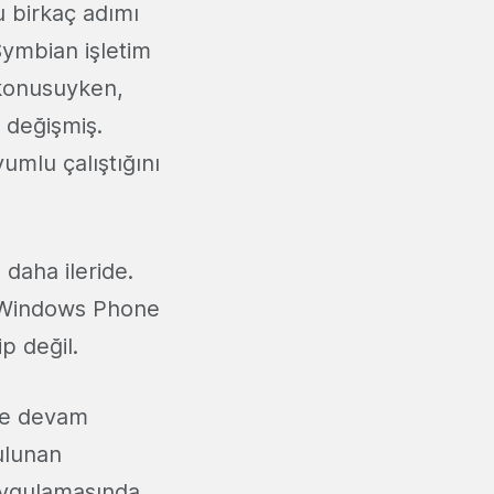
u birkaç adımı
Symbian işletim
z konusuyken,
 değişmiş.
umlu çalıştığını
daha ileride.
, Windows Phone
p değil.
yle devam
ulunan
uygulamasında