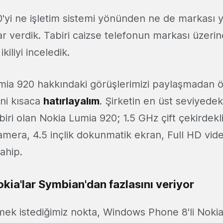
'yi ne işletim sistemi yönünden ne de markası
r verdik. Tabiri caizse telefonun markası üzeri
kiliyi inceledik.
ia 920 hakkındaki görüşlerimizi paylaşmadan ö
ini kısaca
hatırlayalım
. Şirketin en üst seviyedeki
biri olan Nokia Lumia 920; 1.5 GHz çift çekirdekli
amera, 4.5 inçlik dokunmatik ekran, Full HD vid
sahip.
kia'lar Symbian'dan fazlasını veriyor
nmek istediğimiz nokta, Windows Phone 8'li Noki