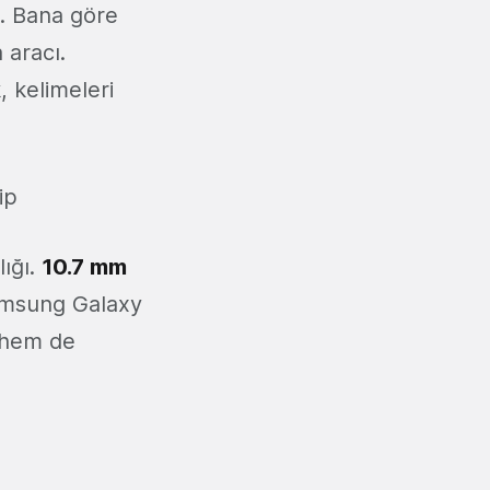
. Bana göre
 aracı.
, kelimeleri
ip
lığı.
10.7 mm
amsung Galaxy
ş hem de