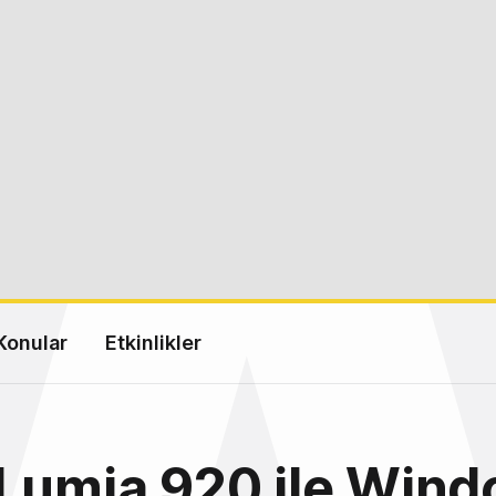
Konular
Etkinlikler
Lumia 920 ile Wind