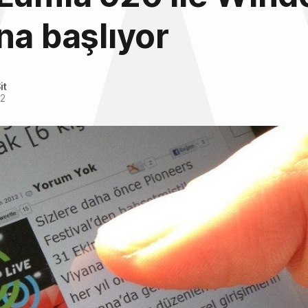
na başlıyor
it
12