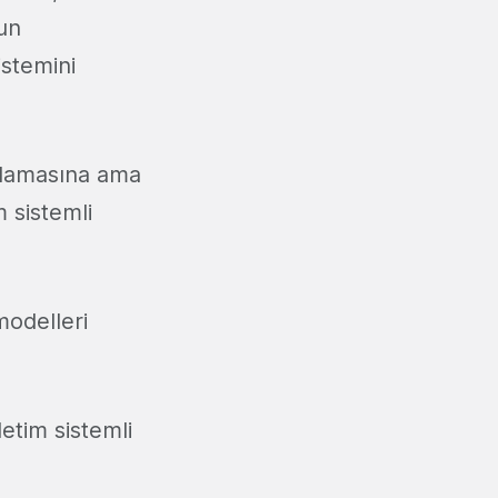
un
istemini
aşlamasına ama
m sistemli
modelleri
letim sistemli