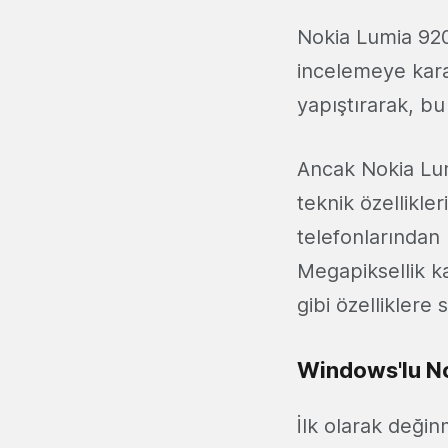
Nokia Lumia 920
incelemeye kara
yapıştırarak, bu i
Ancak Nokia Lum
teknik özellikler
telefonlarından 
Megapiksellik k
gibi özelliklere 
Windows'lu No
İlk olarak deği