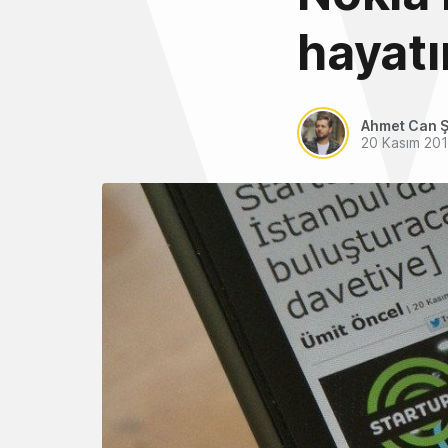
hayatı
Ahmet Can Ş
20 Kasım 20