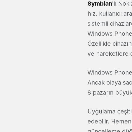
Symbian
'lı Nok
hız, kullanıcı a
sistemli cihazla
Windows Phone 8
Özellikle cihazı
ve hareketlere ol
Windows Phone 8
Ancak olaya sad
8 pazarın büyük
Uygulama çeşitli
edebilir. Hemen
güncelleme düğ