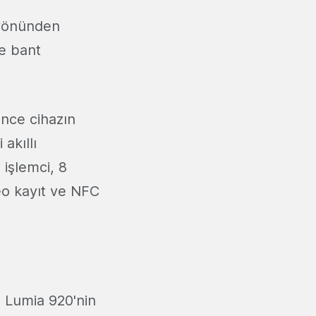
 yönünden
ne bant
nce cihazın
 akıllı
 işlemci, 8
eo kayıt ve NFC
a Lumia 920'nin