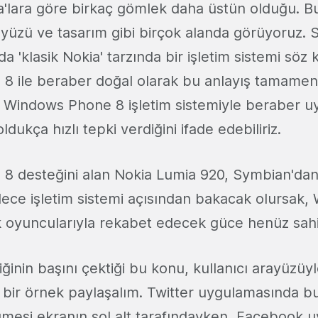
ia'lara göre birkaç gömlek daha üstün olduğu. B
rayüzü ve tasarım gibi birçok alanda görüyoruz. 
rda 'klasik Nokia' tarzında bir işletim sistemi sö
 ile beraber doğal olarak bu anlayış tamamen
n Windows Phone 8 işletim sistemiyle beraber uy
dukça hızlı tepki verdiğini ifade edebiliriz.
 desteğini alan Nokia Lumia 920, Symbian'dan 
ece işletim sistemi açısından bakacak olursak
 oyuncularıyla rekabet edecek güce henüz sahi
ğinin başını çektiği bu konu, kullanıcı arayüzü
 bir örnek paylaşalım. Twitter uygulamasında b
mesi ekranın sol alt tarafındayken, Facebook 