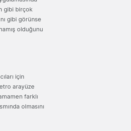
 gibi birçok
nı gibi görünse
urmamış olduğunu
ıları için
metro arayüze
tamamen farklı
kısmında olmasını