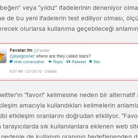
“beğen” veya “yıldız” ifadelerinin deneniyor olma
ine de bu yeni ifadelerin test ediliyor olması, ö
recek olurlarsa kullanıma geçebileceği anlamına
itter’ın “favori” kelimesine neden bir alternatif
tkileşim amacıyla kullandıkları kelimelerin anlaml
ibi etkileşim oranlarını doğrudan etkiliyor. “Favo
n tarayıcılarda sık kullanılanlara eklenen web site
u nedenle de kullanım oranının hedeflenenden da