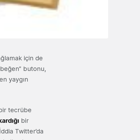
ağlamak için de
“beğen” butonu,
 en yaygın
 bir tecrübe
kardığı
bir
İddia Twitter’da