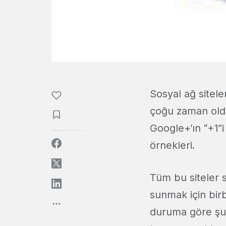
Sosyal ağ sitele
çoğu zaman old
Google+’ın “+1”i
örnekleri.
Tüm bu siteler sü
sunmak için birb
duruma göre şu s