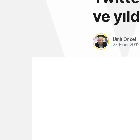
ve yıld
Ümit Öncel
23 Ekim 2012