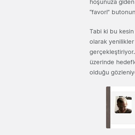
hoşunuza giden t
“favori” butonun
Tabi ki bu kesin 
olarak yenilikle
gerçekleştiriyor.
üzerinde hedefle
olduğu gözleniy