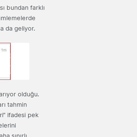
sı bundan farklı
lçümlemelerde
 da geliyor.
 arıyor olduğu.
arı tahmin
ri” ifadesi pek
lerini
ha sınırlı