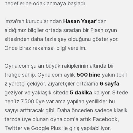
hedeflerine odaklanmaya başladı.
İmza'nın kurucularından
Hasan Yaşar
'dan
aldığımız bilgiler ortada sıradan bir Flash oyun
sitesinden daha fazla şey olduğunu gösteriyor.
Önce biraz rakamsal bilgi verelim.
Oyna.com şu an büyük rakiplerinin altında bir
trafiğe sahip. Oyna.com aylık
500 bine
yakın tekil
ziyaretçi çekiyor. Ziyaretçiler ortalama
6 sayfa
geziyor ve yaklaşık sitede
5 dakika
kalıyor. Sitede
henüz 7.500 üye var ama yapılan yenilikler bu
sayıyı arttıracak gibi. Daha önceden sadece klasik
tarzda üye olunan oyna.com'a artık Facebook,
Twitter ve Google Plus ile giriş yapılabiliyor.