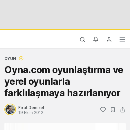
OYUN
Oyna.com oyunlaştırma ve
yerel oyunlarla
farklılaşmaya hazırlanıyor
Fırat Demirel
19 Ekim 2012