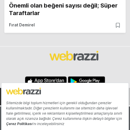
Önemli olan beğeni sayısı değil; Süper
Taraftarlar
Fırat Demirel
Hakkında
Yazarlar