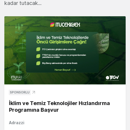
kadar tutacak...
SPONSORLU
İklim ve Temiz Teknolojiler Hızlandırma
Programına Başvur
Adrazzi