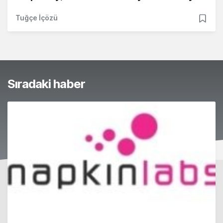
Tuğçe İçözü
Sıradaki haber