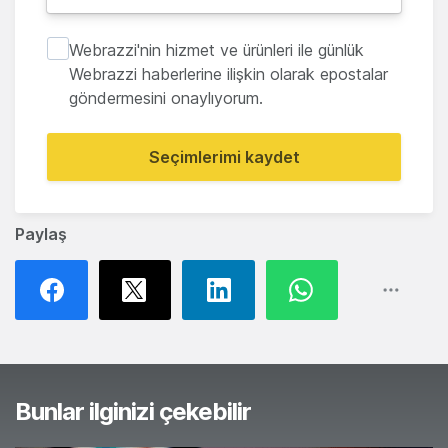
Webrazzi'nin hizmet ve ürünleri ile günlük
Webrazzi haberlerine ilişkin olarak epostalar
göndermesini onaylıyorum.
Seçimlerimi kaydet
Paylaş
Bunlar ilginizi çekebilir