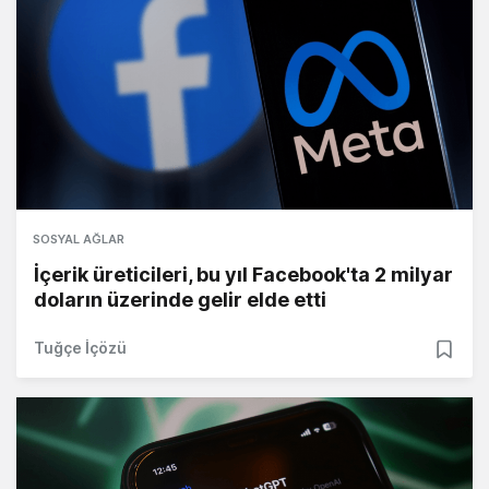
SOSYAL AĞLAR
İçerik üreticileri, bu yıl Facebook'ta 2 milyar
doların üzerinde gelir elde etti
Tuğçe İçözü